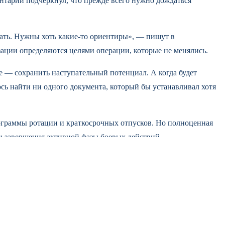
ентарий подчеркнул, что прежде всего нужно дождаться
ать. Нужны хоть какие-то ориентиры», — пишут в
зации определяются целями операции, которые не менялись.
е — сохранить наступательный потенциал. А когда будет
ось найти ни одного документа, который бы устанавливал хотя
граммы ротации и краткосрочных отпусков. Но полноценная
и завершения активной фазы боевых действий.
→