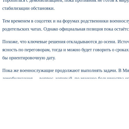
Торопиться с демобилизацией, пока противник не готов к миру
стабилизации обстановки.
Тем временем в соцсетях и на форумах родственники военносл
родительских чатах. Однако официальная позиция пока остаёт
Похоже, что ключевые решения откладываются до осени. Источ
ясность по переговорам, тогда и можно будет говорить о срок
бы ориентировочную дату.
Пока же военнослужащие продолжают выполнять задачи. В Мин
демобилизация — вопрос, который, по мнению большинства оп
Читайте также
Башкирия теряет людей на пожарах: стат
1