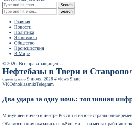
Search
Search
Главная
Новости
Политика
Экономика
Общество
Происшествия
В Мире
© 2026. Все права защищены.
Нефтебазы в Твери и Ставропол
9 июля, 2026
4
views
Share
Сергей Кузьмин
VK
Odnoklassniki
Telegram
Два удара за одну ночь: топливная инфр
Минувшей ночью в центре России и на юге страны одновременн
Оба возгорания оказались серьёзными — на местах работают э