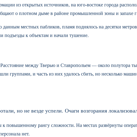
мации из открытых источников, на юго-востоке города располо
общают о плотном дыме в районе промышленной зоны и запахе га
 по данным местных пабликов, пламя поднялось на десятки метр
и подъезды к объектам и начали тушение.
Расстояние между Тверью и Ставропольем — около полутора тыс
шли группами, и часть из них удалось сбить, но несколько машин
ли, но не везде успели. Очаги возгорания локализовали
ы к повышенному рангу сложности. На местах развёрнуты опер
ерсонала нет.