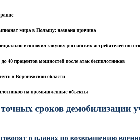
краине
емпионат мира в Польшу: названа причина
фициально исключил закупку российских истребителей пятог
до 40 процентов мощностей после атак беспилотников
рнуть в Воронежской области
спилотников на промышленные объекты
т точных сроков демобилизации 
о говорят о планах по возвращению воен