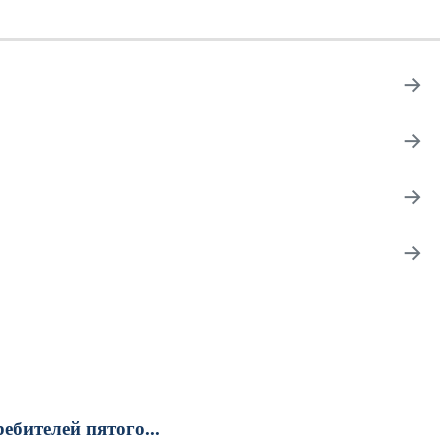
→
→
→
→
бителей пятого...