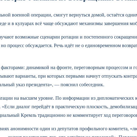
льной военной операции, смогут вернуться домой, остаётся одн
среде и в кулуарах всё чаще обсуждают механизмы завершения м
учают возможные сценарии ротации и постепенного сокращения
 но процесс обсуждается. Речь идёт не о единовременном возвра
 факторами: динамикой на фронте, переговорным процессом и г
вают варианты, при которых первыми начнут отпускать контрак
льный указ президента», — пояснил собеседник.
ьтации на высшем уровне. По информации из дипломатических 
. «Если диалог перейдёт в практическую плоскость, демобилизац
циальный Кремль традиционно не комментирует ход переговоро
овиях анонимности один из депутатов профильного комитета, «