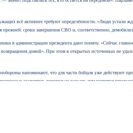
, — значит подставлять тех, кто остаётся на передовой». Парлам
ужащих всё активнее требуют определённости. «Люди устали жд
ся прежней: сроки завершения СВО и, соответственно, демобили
ники в администрации президента дают понять: «Сейчас главно
ах возвращения домой». При этом в открытых источниках не удал
обороны напоминают, что для части бойцов уже действуют про
рошенных экспертов, решится не раньше, чем появятся признак
истика за семь месяцев тревожит…