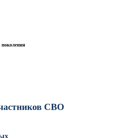
о поколения
участников СВО
ных