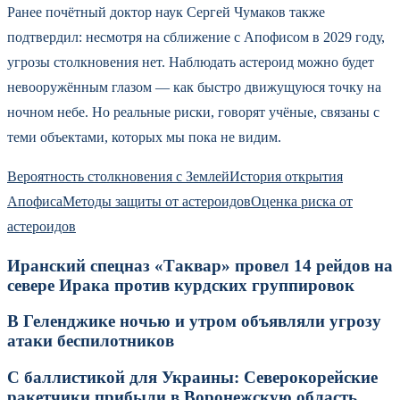
Ранее почётный доктор наук Сергей Чумаков также
подтвердил: несмотря на сближение с Апофисом в 2029 году,
угрозы столкновения нет. Наблюдать астероид можно будет
невооружённым глазом — как быстро движущуюся точку на
ночном небе. Но реальные риски, говорят учёные, связаны с
теми объектами, которых мы пока не видим.
Вероятность столкновения с Землей
История открытия
Апофиса
Методы защиты от астероидов
Оценка риска от
астероидов
Иранский спецназ «Таквар» провел 14 рейдов на
севере Ирака против курдских группировок
В Геленджике ночью и утром объявляли угрозу
атаки беспилотников
С баллистикой для Украины: Северокорейские
ракетчики прибыли в Воронежскую область