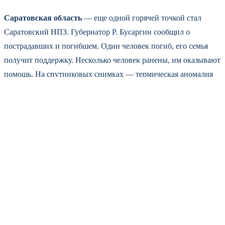
Саратовская область
— еще одной горячей точкой стал
Саратовский НПЗ. Губернатор Р. Бусаргин сообщил о
пострадавших и погибшем. Один человек погиб, его семья
получит поддержку. Несколько человек ранены, им оказывают
помощь. На спутниковых снимках — термическая аномалия
на территории завода. Мощность этого НПЗ — 7 миллионов
тонн в год, одно из старейших предприятий отрасли.
Ярославская область
— здесь губернатор М. Евраев
доложил, что ночью сбили все четыре беспилотника, которые
заходили на регион. Перекрывали выезд из Ярославля в
сторону Москвы — традиционная мера безопасности для
Ярославского НПЗ (мощность 15 млн тонн). Утром движение
восстановили. Спутники фиксируют небольшую
термическую аномалию — скорее всего, сброс газов на факел,
стандартная процедура. Два дня назад, 6 июля, ПВО отразила