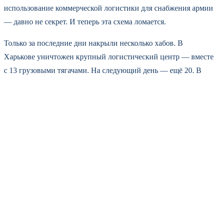
использование коммерческой логистики для снабжения армии
— давно не секрет. И теперь эта схема ломается.
Только за последние дни накрыли несколько хабов. В
Харькове уничтожен крупный логистический центр — вместе
с 13 грузовыми тягачами. На следующий день — ещё 20. В
Павлограде тоже были взрывы. В Новой Одессе
Николаевской области работали «Герани».
Эксперты связывают интенсификацию ударов с оперативной
необходимостью. Чем меньше у ВСУ складов и транспортных
узлов — тем сложнее держать фронт. Боеприпасы и дроны не
доезжают. Ремонтные бригады не успевают. Работают
системно, без пауз.
Украинские экстренные службы сейчас оценивают ущерб. Но
когда горит склад с дронами — считать уже поздно.