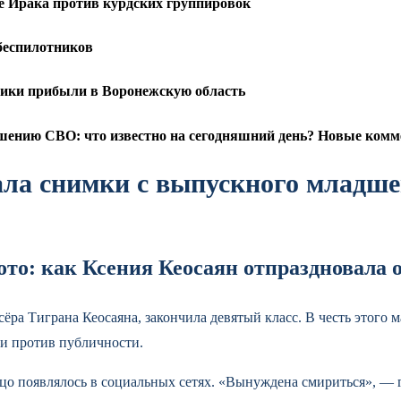
ре Ирака против курдских группировок
беспилотников
чики прибыли в Воронежскую область
ению СВО: что известно на сегодняшний день? Новые комме
ла снимки с выпускного младше
ото: как Ксения Кеосаян отпраздновала 
ра Тиграна Кеосаяна, закончила девятый класс. В честь этого 
и против публичности.
ицо появлялось в социальных сетях. «Вынуждена смириться», — 