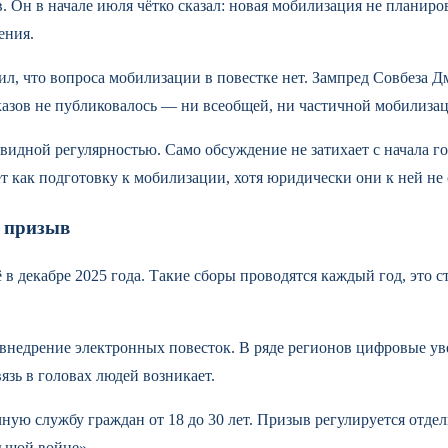
Он в начале июля чётко сказал: новая мобилизация не планирова
ения.
ил, что вопроса мобилизации в повестке нет. Зампред Совбеза 
казов не публиковалось — ни всеобщей, ни частичной мобилиза
завидной регулярностью. Само обсуждение не затихает с начала г
 как подготовку к мобилизации, хотя юридически они к ней не 
й призыв
в декабре 2025 года. Такие сборы проводятся каждый год, это с
.
 внедрение электронных повесток. В ряде регионов цифровые ув
язь в головах людей возникает.
ную службу граждан от 18 до 30 лет. Призыв регулируется отде
льшой войне».