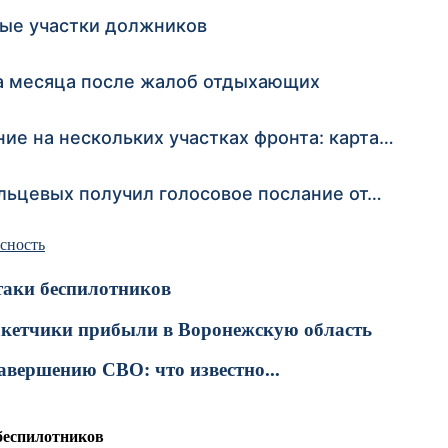
ные участки должников
ва месяца после жалоб отдыхающих
ие на нескольких участках фронта: карта…
ольцевых получил голосовое послание от…
асность
таки беспилотников
акетчики прибыли в Воронежскую область
вершению СВО: что известно...
беспилотников