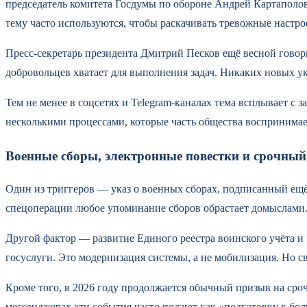
председатель комитета Госдумы по обороне Андрей Картаполов. 
тему часто используются, чтобы раскачивать тревожные настро
Пресс-секретарь президента Дмитрий Песков ещё весной говор
добровольцев хватает для выполнения задач. Никаких новых у
Тем не менее в соцсетях и Telegram-каналах тема всплывает с 
несколькими процессами, которые часть общества воспринимает
Военные сборы, электронные повестки и срочны
Один из триггеров — указ о военных сборах, подписанный ещё 
спецоперации любое упоминание сборов обрастает домыслами
Другой фактор — развитие Единого реестра воинского учёта и
госуслуги. Это модернизация системы, а не мобилизация. Но св
Кроме того, в 2026 году продолжается обычный призыв на сроч
мессенджерах эти события часто подают как «подготовку к бо