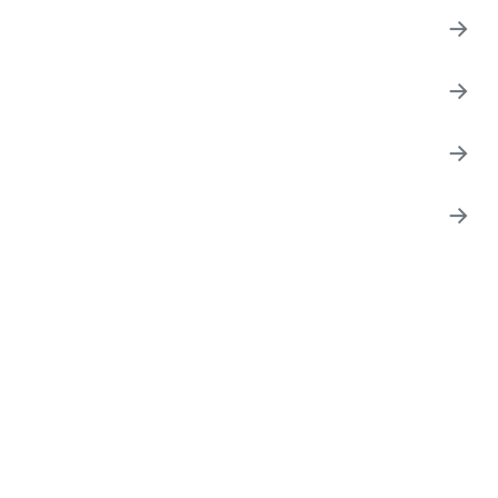
→
→
→
→