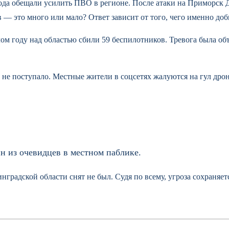
ода обещали усилить ПВО в регионе. После атаки на Приморск Др
в — это много или мало? Ответ зависит от того, чего именно до
году над областью сбили 59 беспилотников. Тревога была объяв
е поступало. Местные жители в соцсетях жалуются на гул дрон
ин из очевидцев в местном паблике.
градской области снят не был. Судя по всему, угроза сохраняет