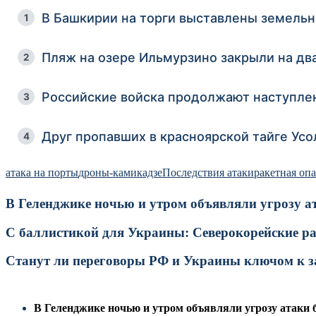
В Башкирии на торги выставлены земель
1
Пляж на озере Ильмурзино закрыли на д
2
Российские войска продолжают наступлен
3
Друг пропавших в красноярской тайге Ус
4
атака на порты
дроны-камикадзе
Последствия атаки
ракетная оп
В Геленджике ночью и утром объявляли угрозу а
С баллистикой для Украины: Северокорейские р
Станут ли переговоры РФ и Украины ключом к за
В Геленджике ночью и утром объявляли угрозу атаки 