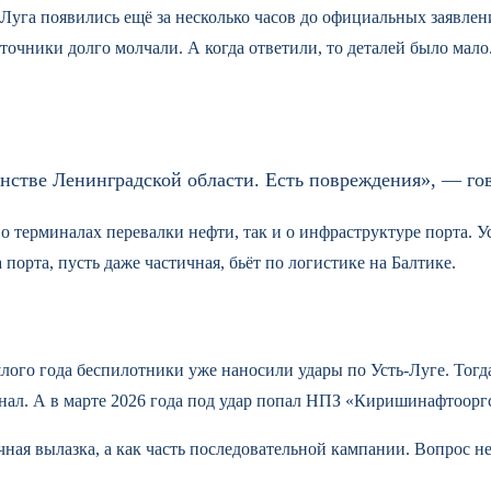
ь-Луга появились ещё за несколько часов до официальных заявл
точники долго молчали. А когда ответили, то деталей было мало
стве Ленинградской области. Есть повреждения», — гов
 терминалах перевалки нефти, так и о инфраструктуре порта. Ус
орта, пусть даже частичная, бьёт по логистике на Балтике.
лого года беспилотники уже наносили удары по Усть-Луге. Тогда
нал. А в марте 2026 года под удар попал НПЗ «Киришинафтоорг
ая вылазка, а как часть последовательной кампании. Вопрос не в