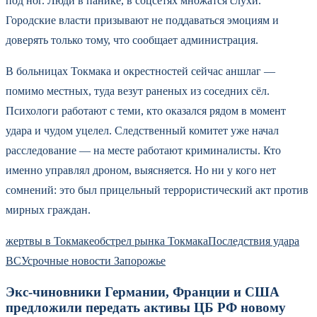
под ног. Люди в панике, в соцсетях множатся слухи.
Городские власти призывают не поддаваться эмоциям и
доверять только тому, что сообщает администрация.
В больницах Токмака и окрестностей сейчас аншлаг —
помимо местных, туда везут раненых из соседних сёл.
Психологи работают с теми, кто оказался рядом в момент
удара и чудом уцелел. Следственный комитет уже начал
расследование — на месте работают криминалисты. Кто
именно управлял дроном, выясняется. Но ни у кого нет
сомнений: это был прицельный террористический акт против
мирных граждан.
жертвы в Токмаке
обстрел рынка Токмака
Последствия удара
ВСУ
срочные новости Запорожье
Экс-чиновники Германии, Франции и США
предложили передать активы ЦБ РФ новому