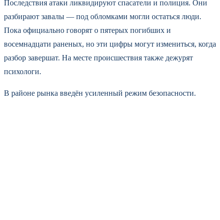
Последствия атаки ликвидируют спасатели и полиция. Они
разбирают завалы — под обломками могли остаться люди.
Пока официально говорят о пятерых погибших и
восемнадцати раненых, но эти цифры могут измениться, когда
разбор завершат. На месте происшествия также дежурят
психологи.
В районе рынка введён усиленный режим безопасности.
Горожан просят не подходить к месту удара — не исключены
повторные атаки. Губернатор пообещал, что семьям погибших
и пострадавшим окажут всю необходимую поддержку. Сейчас
главное — спасти тех, кто в реанимации, и установить точное
число жертв.
Жертвы обстрела гражданские
Обстрел рынка
Токмак
Последствия удара ВСУ
Разрушения на рынке Токмака
Экс-чиновники Германии, Франции и США