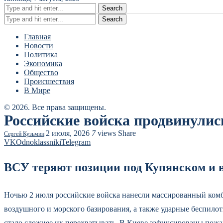
Search
Search
Главная
Новости
Политика
Экономика
Общество
Происшествия
В Мире
© 2026. Все права защищены.
Российские войска продвинулис
2 июля, 2026
7
views
Share
Сергей Кузьмин
VK
Odnoklassniki
Telegram
ВСУ теряют позиции под Купянском и 
Ночью 2 июля российские войска нанесли массированный ком
воздушного и морского базирования, а также ударные беспил
стало сложнее их перехватывать. В Киеве зафиксированы пожа