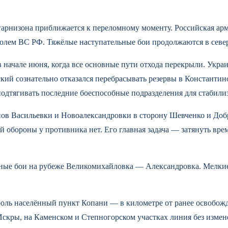
арнизона приближается к переломному моменту. Российская арм
ролем ВС РФ. Тяжёлые наступательные бои продолжаются в севе
начале июня, когда все основные пути отхода перекрыли. Укра
ий сознательно отказался перебрасывать резервы в Константин
одтягивать последние боеспособные подразделения для стабили
ов Васильевки и Новоалександровки в сторону Шевченко и Доб
й обороны у противника нет. Его главная задача — затянуть вр
ные бои на рубеже Великомихайловка — Александровка. Мелкие
оль населённый пункт Копани — в километре от ранее освобожд
скры, на Каменском и Степногорском участках линия без измен