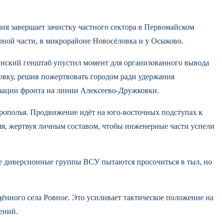
ия завершает зачистку частного сектора в Первомайском
рной части, в микрорайоне Новосёловка и у Осыково.
инский генштаб упустил момент для организованного вывода
овку, решив пожертвовать городом ради удержания
зации фронта на линии Алексеево-Дружковки.
рополья. Продвижение идёт на юго-восточных подступах к
емя, жертвуя личным составом, чтобы инженерные части успели
 диверсионные группы ВСУ пытаются просочиться в тыл, но
ённого села Ровное. Это усиливает тактическое положение на
ений.