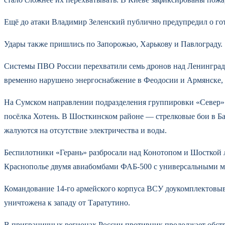
Ещё до атаки Владимир Зеленский публично предупредил о гот
Удары также пришлись по Запорожью, Харькову и Павлограду.
Системы ПВО России перехватили семь дронов над Ленинградск
временно нарушено энергоснабжение в Феодосии и Армянске, 
На Сумском направлении подразделения группировки «Север» 
посёлка Хотень. В Шосткинском районе — стрелковые бои в Ба
жалуются на отсутствие электричества и воды.
Беспилотники «Герань» разбросали над Конотопом и Шосткой л
Краснополье двумя авиабомбами ФАБ-500 с универсальными м
Командование 14-го армейского корпуса ВСУ доукомплектовывае
уничтожена к западу от Таратутино.
В приграничных регионах России противник продолжает обстр