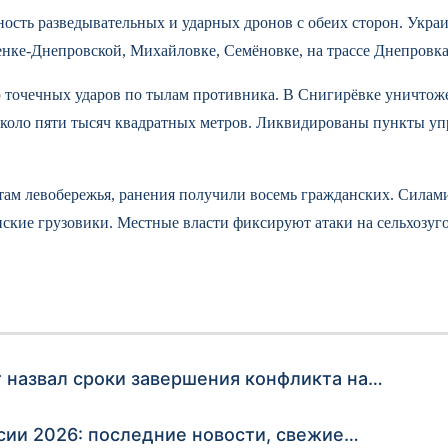
ность разведывательных и ударных дронов с обеих сторон. Укр
енке-Днепровской, Михайловке, Семёновке, на трассе Днепровк
 точечных ударов по тылам противника. В Снигирёвке уничтож
около пяти тысяч квадратных метров. Ликвидированы пункты у
там левобережья, ранения получили восемь гражданских. Силам
ие грузовики. Местные власти фиксируют атаки на сельхозугод
т назвал сроки завершения конфликта на…
сии 2026: последние новости, свежие…