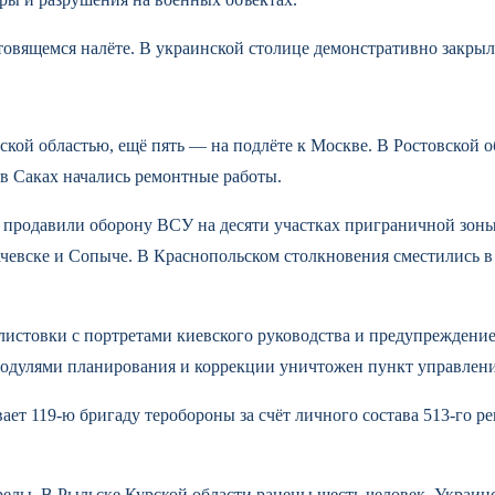
овящемся налёте. В украинской столице демонстративно закрыл
ой областью, ещё пять — на подлёте к Москве. В Ростовской об
в Саках начались ремонтные работы.
продавили оборону ВСУ на десяти участках приграничной зоны.
чевске и Сопыче. В Краснопольском столкновения сместились в
истовки с портретами киевского руководства и предупреждение
одулями планирования и коррекции уничтожен пункт управлени
т 119-ю бригаду теробороны за счёт личного состава 513-го ре
елы. В Рыльске Курской области ранены шесть человек. Украи