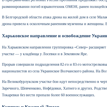
разминировании погиб взрывотехник ОМОН, ранен полицейск
В Белгородской области атака дрона на жилой дом в селе Мала
дрона привела к осколочным ранениям мужчины и женщины. В 
Харьковское направление и освобождение Украи
На Харьковском направлении группировка «Север» расширяет
участке — у кладбища у Лосевки и в Земляном Яре.
Прорыв совершили подразделения 82-го и 83-го мотострелков
националистов из села Украинское Волчанского района. На Во
На Великобурлукском участке бои идут непосредственно в черт
Заречного, Шевченково, Нефёдовки, Хатнего и других. Родстве
Токаревки без вести пропали более 60 военнослужащих.
Купянск и Красный Лиман