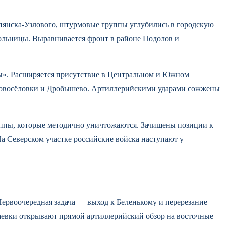
пянска-Узлового, штурмовые группы углубились в городскую
больницы. Выравнивается фронт в районе Подолов и
ы». Расширяется присутствие в Центральном и Южном
 Новосёловки и Дробышево. Артиллерийскими ударами сожжены
уппы, которые методично уничтожаются. Зачищены позиции к
На Северском участке российские войска наступают у
рвоочередная задача — выход к Беленькому и перерезание
аевки открывают прямой артиллерийский обзор на восточные