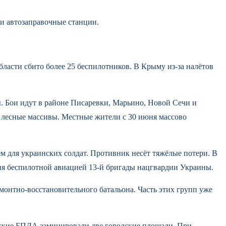
и автозаправочные станции.
ласти сбито более 25 беспилотников. В Крыму из-за налётов
 Бои идут в районе Писаревки, Марьино, Новой Сечи и
 лесные массивы. Местные жители с 30 июня массово
м для украинских солдат. Противник несёт тяжёлые потери. В
я беспилотной авиацией 13-й бригады нацгвардии Украины.
монтно-восстановительного батальона. Часть этих групп уже
нские БПЛА заминировали две городские площади. При