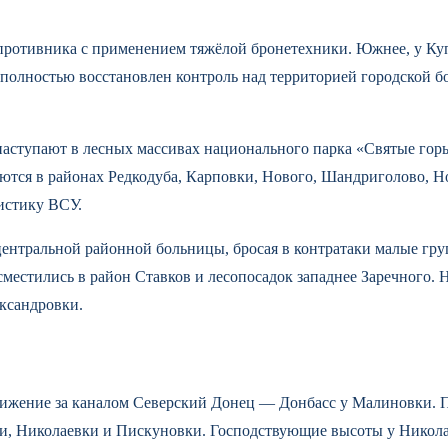
 противника с применением тяжёлой бронетехники. Южнее, у Ку
, полностью восстановлен контроль над территорией городской 
аступают в лесных массивах национального парка «Святые гор
ются в районах Редкодуба, Карповки, Нового, Шандриголово,
истику ВСУ.
центральной районной больницы, бросая в контратаки малые гр
местились в район Ставков и лесопосадок западнее Заречного. 
ксандровки.
жение за каналом Северский Донец — Донбасс у Малиновки. Пе
ки, Николаевки и Пискуновки. Господствующие высоты у Никол