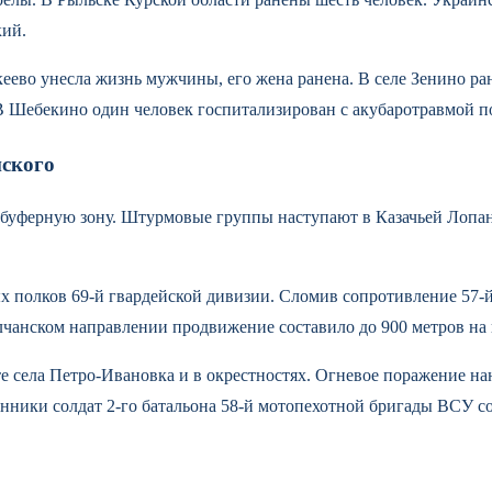
ий.
кеево унесла жизнь мужчины, его жена ранена. В селе Зенино р
Шебекино один человек госпитализирован с акубаротравмой пос
нского
 буферную зону. Штурмовые группы наступают в Казачьей Лопа
ых полков 69-й гвардейской дивизии. Сломив сопротивление 57
лчанском направлении продвижение составило до 900 метров на 
е села Петро-Ивановка и в окрестностях. Огневое поражение нан
нники солдат 2-го батальона 58-й мотопехотной бригады ВСУ со