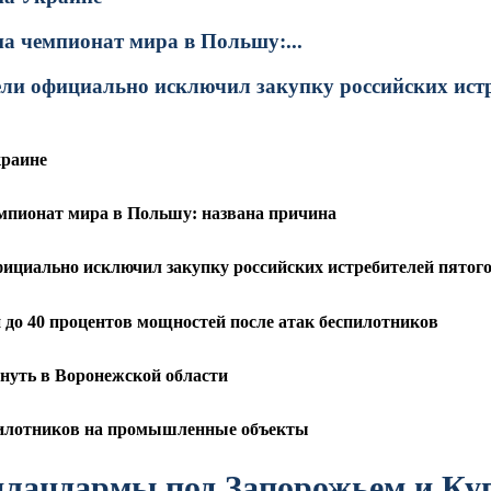
на чемпионат мира в Польшу:...
ли официально исключил закупку российских истре
краине
емпионат мира в Польшу: названа причина
фициально исключил закупку российских истребителей пятог
до 40 процентов мощностей после атак беспилотников
рнуть в Воронежской области
спилотников на промышленные объекты
плацдармы под Запорожьем и Ку