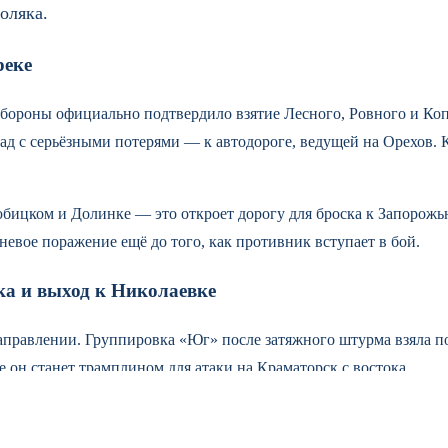
оляка.
реке
обороны официально подтвердило взятие Лесного, Ровного и Ко
пад с серьёзными потерями — к автодороге, ведущей на Орехов.
юбицком и Долинке — это откроет дорогу для броска к Запорожь
невое поражение ещё до того, как противник вступает в бой.
а и выход к Николаевке
аправлении. Группировка «Юг» после затяжного штурма взяла п
 он станет трамплином для атаки на Краматорск с востока.
ада 3-й армии вклинилась в оборону и вышла на окраины Писку
ватку резервов. Российские разведгруппы уже завязали бои на