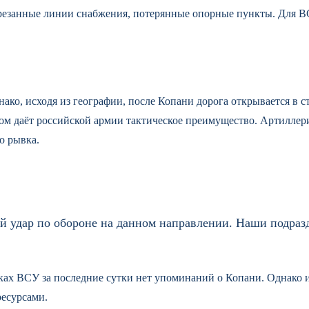
ререзанные линии снабжения, потерянные опорные пункты. Для В
о, исходя из географии, после Копани дорога открывается в с
лом даёт российской армии тактическое преимущество. Артиллер
о рывка.
й удар по обороне на данном направлении. Наши подраз
дках ВСУ за последние сутки нет упоминаний о Копани. Однако
есурсами.