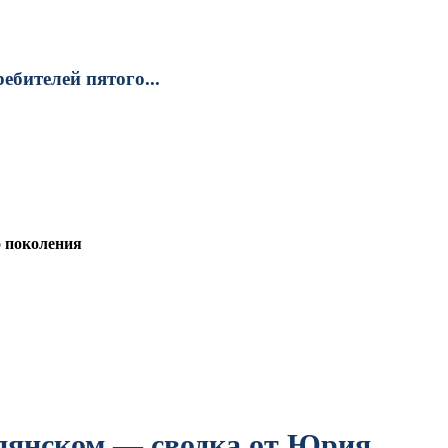
бителей пятого...
о поколения
пянском — сводка от Юрия