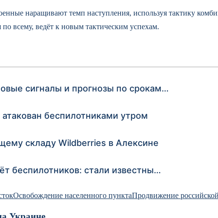
военные наращивают темп наступления, используя тактику ком
 по всему, ведёт к новым тактическим успехам.
новые сигналы и прогнозы по срокам…
атакован беспилотниками утром
ему складу Wildberries в Алексине
ёт беспилотников: стали известны…
сток
Освобождение населенного пункта
Продвижение российско
на Украине