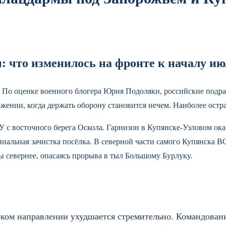
: что изменилось на фронте к началу и
 По оценке военного блогера Юрия Подоляки, российские подра
жении, когда держать оборону становится нечем. Наиболее остра
с восточного берега Оскола. Гарнизон в Купянске-Узловом ока
нальная зачистка посёлка. В северной части самого Купянска В
ы севернее, опасаясь прорыва в тыл Большому Бурлуку.
ском направлении ухудшается стремительно. Командовани