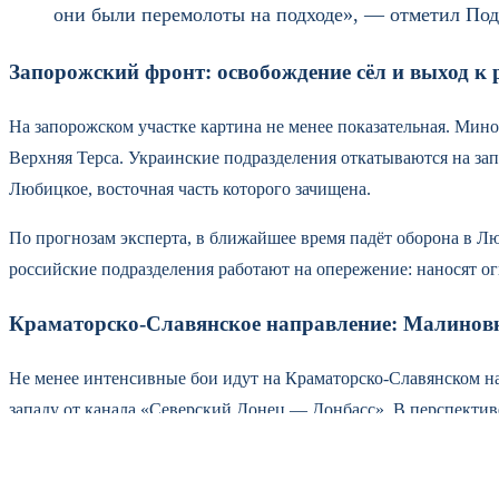
они были перемолоты на подходе», — отметил Под
Запорожский фронт: освобождение сёл и выход к 
На запорожском участке картина не менее показательная. Мин
Верхняя Терса. Украинские подразделения откатываются на за
Любицкое, восточная часть которого зачищена.
По прогнозам эксперта, в ближайшее время падёт оборона в Л
российские подразделения работают на опережение: наносят ог
Краматорско-Славянское направление: Малиновк
Не менее интенсивные бои идут на Краматорско-Славянском н
западу от канала «Северский Донец — Донбасс». В перспективе
Одновременно 7-я отдельная гвардейская мотострелковая бриг
сопротивление. В профильных чатах ВСУ фиксируют острую нех