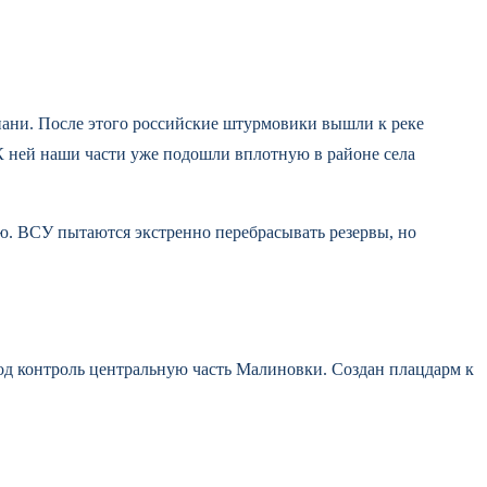
пани. После этого российские штурмовики вышли к реке
 К ней наши части уже подошли вплотную в районе села
ю. ВСУ пытаются экстренно перебрасывать резервы, но
од контроль центральную часть Малиновки. Создан плацдарм к
новки. Продвижение продолжается, несмотря на упорное
 окраинах Николаевки. Южнее, вдоль железной дороги от