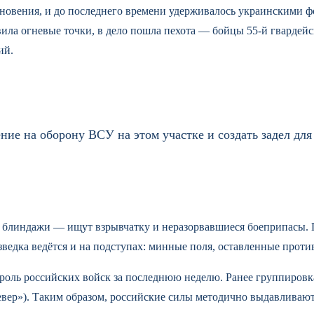
основения, и до последнего времени удерживалось украинскими
ила огневые точки, в дело пошла пехота — бойцы 55-й гвардейс
ий.
ие на оборону ВСУ на этом участке и создать задел для
ы, блиндажи — ищут взрывчатку и неразорвавшиеся боеприпасы.
ведка ведётся и на подступах: минные поля, оставленные проти
ль российских войск за последнюю неделю. Ранее группировка 
Север»). Таким образом, российские силы методично выдавлива