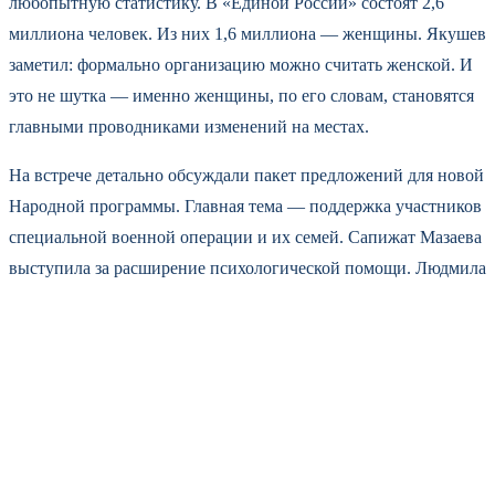
любопытную статистику. В «Единой России» состоят 2,6
миллиона человек. Из них 1,6 миллиона — женщины. Якушев
заметил: формально организацию можно считать женской. И
это не шутка — именно женщины, по его словам, становятся
главными проводниками изменений на местах.
На встрече детально обсуждали пакет предложений для новой
Народной программы. Главная тема — поддержка участников
специальной военной операции и их семей. Сапижат Мазаева
выступила за расширение психологической помощи. Людмила
Болилая предложила засчитывать период военной службы в
стаж государственной и муниципальной службы для бойцов.
Идея простая: люди, вернувшиеся с фронта, не должны терять
время, потраченное на защиту страны, при построении
карьеры на гражданке.
Прозвучали инициативы, касающиеся демографии,