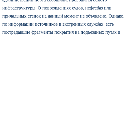
инфраструктуры. О повреждениях судов, нефтебаз или
причальных стенок на данный момент не объявлено. Однако,
по информации источников в экстренных службах, есть
пострадавшие фрагменты покрытия на подъездных путях и
лёгкие травмы у двух работников порта — их осматривают
врачи. Никто из них не пострадал тяжело.
Напомним, это не первый налёт на портовую инфраструктуру
Новороссийска в этом году. В марте коммерсантъ сообщал о
ликвидации последствий атаки, когда пострадали семь
мирных жителей. А в ноябре 2025 года обломками сбитого
дрона повредило гражданское судно — тогда ранения
получили три члена экипажа. Тогда же были повреждены
четыре многоквартирных дома и одна из нефтебаз.
Была ли предварительная угроза