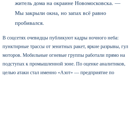
житель дома на окраине Новомосковска. —
Мы закрыли окна, но запах всё равно
пробивался.
В соцсетях очевидцы публикуют кадры ночного неба:
пунктирные трассы от зенитных ракет, яркие разрывы, гул
моторов. Мобильные огневые группы работали прямо на
подступах к промышленной зоне. По оценке аналитиков,
целью атаки стал именно «Азот» — предприятие по
производству аммиака и удобрений.
Напомним: похожая атака на этот же завод произошла 14
июня. Тогда тоже горел комбинат, работала ПВО, но масштаб
был меньше. Сейчас количество сбитых дронов рекордное для
региона за последние месяцы. Эксперты связывают это с
попыткой пробить систему эшелонированной обороны.