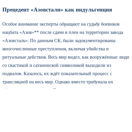
Прецедент «Азовстали» как индульгенция
Особое внимание эксперты обращают на судьбу боевиков
нацбата «Азов»** после сдачи в плен на территории завода
«Азовсталь». По данным СК, были задокументированы
многочисленные преступления, включая убийства и
ритуальные действия. Весь мир видел, как вооружённые люди
со свастикой и сатанинской символикой выходили из
подвалов. Казалось, их ждёт показательный процесс с
трансляцией на весь мир. Однако вместо трибунала их
обменяли и отправили в Турцию, откуда они вернулись в
воссозданное подразделение и продолжили воевать.