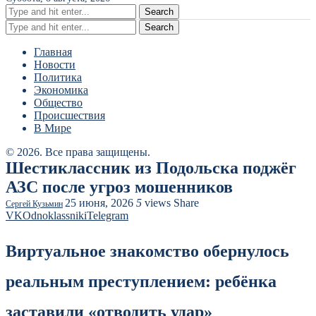
Search
Search
Главная
Новости
Политика
Экономика
Общество
Происшествия
В Мире
© 2026. Все права защищены.
Шестиклассник из Подольска поджёг
АЗС после угроз мошенников
25 июня, 2026
5
views
Share
Сергей Кузьмин
VK
Odnoklassniki
Telegram
Виртуальное знакомство обернулось
реальным преступлением: ребёнка
заставили «отводить удар»