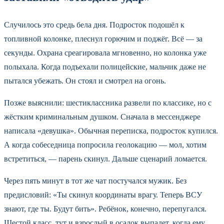
Случилось это средь бела дня. Подросток подошёл к
топливной колонке, плеснул горючим и поджёг. Всё — за
секунды. Охрана среагировала мгновенно, но колонка уже
полыхала. Когда подъехали полицейские, мальчик даже не
пытался убежать. Он стоял и смотрел на огонь.
Позже выяснили: шестиклассника развели по классике, но с
жёстким криминальным душком. Сначала в мессенджере
написала «девушка». Обычная переписка, подросток купился.
А когда собеседница попросила геолокацию — мол, хотим
встретиться, — парень скинул. Дальше сценарий ломается.
Через пять минут в тот же чат постучался мужик. Без
предисловий: «Ты скинул координаты врагу. Теперь ВСУ
знают, где ты. Будут бить». Ребёнок, конечно, перепугался.
Шестой класс, тут и взрослый в осадок выпадет, когда ему