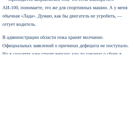
АИ-100, понимаете, это же для спортивных машин. А у меня
обычная «Лада». Думаю, как бы двигатель не угробить, —
сетует водитель.
В администрации области пока хранят молчание.
Официальных заявлений о причинах дефицита не поступало.
Но в соцсетях уже строят версии: кто-то говорит о сбоях в
поставках, кто-то — о перегрузке топливной системы из-за
ажиотажа. В Смоленской области, кстати, похожая картина:
там тоже ввели лимиты, и очереди не спадают уже несколько
дней.
Эксперты советуют не паниковать. Как пояснил источник,
знакомый с ситуацией на рынке, перебои носят временный
характер. Нормализация может занять от недели до двух. Но
пока водителям приходится подстраиваться: кто-то носит