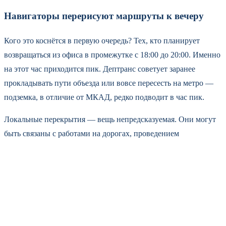
Навигаторы перерисуют маршруты к вечеру
Кого это коснётся в первую очередь? Тех, кто планирует
возвращаться из офиса в промежутке с 18:00 до 20:00. Именно
на этот час приходится пик. Дептранс советует заранее
прокладывать пути объезда или вовсе пересесть на метро —
подземка, в отличие от МКАД, редко подводит в час пик.
Локальные перекрытия — вещь непредсказуемая. Они могут
быть связаны с работами на дорогах, проведением
мероприятий или визитами официальных лиц. В
департаменте пообещали оперативно обновлять информацию
в своих каналах и через городские информационные табло.
Восемь баллов — это не критично, но чувствительно.
Машины ползут со скоростью 15–20 км/ч на Садовом кольце,