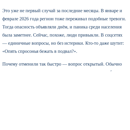
Это уже не первый случай за последние месяцы. В январе и
феврале 2026 года регион тоже переживал подобные тревоги.
Тогда опасность объявляли днём, и паника среди населения
была заметнее. Сейчас, похоже, люди привыкли. В соцсетях
— единичные вопросы, но без истерики. Кто-то даже шутит:
«Опять спросонья бежать в подвал?».
Почему отменили так быстро — вопрос открытый. Обычно
ракетную опасность снимают после того, как цели либо
уничтожены, либо покинули зону поражения. Возможно,
сработала ПВО. Или дроны-разведчики ушли за пределы
области. Внятных разъяснений от Минобороны пока не
поступало. Губернатор ограничился коротким постом:
«Ситуация под контролем».
Тульская область граничит с регионами, где недавно