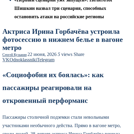
Шишкин назвал три сценария, способных
остановить атаки на российские регионы
Актриса Ирина Горбачёва устроила
фотосессию в нижнем белье в вагоне
метро
22 июня, 2026
5
views
Share
Сергей Кузьмин
VK
Odnoklassniki
Telegram
«Социофобия их боялась»: как
пассажиры реагировали на
откровенный перформанс
Пассажиры столичной подземки стали невольными
участниками необычного действа. Прямо в вагоне метро,
среди людей, 38-летняя актриса Ирина Горбачёва решила