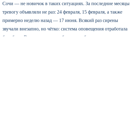
Сочи — не новичок в таких ситуациях. За последние месяцы
тревогу объявляли не раз: 24 февраля, 15 февраля, а также
примерно неделю назад — 17 июня. Всякий раз сирены
звучали внезапно, но чётко: система оповещения отработала
без сбоев. В прошлые разы обходилось без жертв, часть
дронов сбивали, часть уходили в море.
Что сейчас происходит в городе
Судя по сообщениям в соцсетях, центр Сочи и Адлер замерли.
Движение на набережных остановилось. Кафе и рестораны
закрывают веранды — просят гостей зайти внутрь. На пляжах
включены громкоговорители, спасатели помогают людям
укрыться.
Многие туристы, впервые оказавшиеся в такой ситуации,
растеряны — звонят в справочные, пытаются уехать из