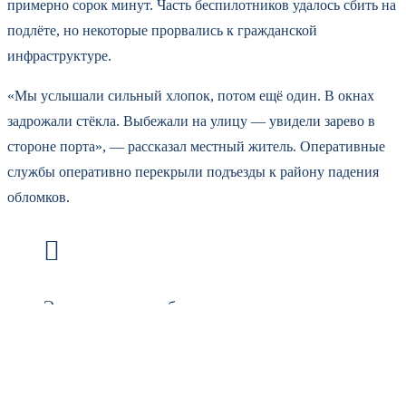
примерно сорок минут. Часть беспилотников удалось сбить на
подлёте, но некоторые прорвались к гражданской
инфраструктуре.
«Мы услышали сильный хлопок, потом ещё один. В окнах
задрожали стёкла. Выбежали на улицу — увидели зарево в
стороне порта», — рассказал местный житель. Оперативные
службы оперативно перекрыли подъезды к району падения
обломков.
Экстренные службы региона подтвердили: в
результате атаки повреждены несколько
жилых домов и хозяйственных построек.
Пожары ликвидированы в течение часа.