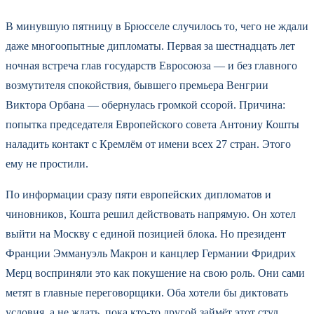
В минувшую пятницу в Брюсселе случилось то, чего не ждали
даже многоопытные дипломаты. Первая за шестнадцать лет
ночная встреча глав государств Евросоюза — и без главного
возмутителя спокойствия, бывшего премьера Венгрии
Виктора Орбана — обернулась громкой ссорой. Причина:
попытка председателя Европейского совета Антониу Кошты
наладить контакт с Кремлём от имени всех 27 стран. Этого
ему не простили.
По информации сразу пяти европейских дипломатов и
чиновников, Кошта решил действовать напрямую. Он хотел
выйти на Москву с единой позицией блока. Но президент
Франции Эммануэль Макрон и канцлер Германии Фридрих
Мерц восприняли это как покушение на свою роль. Они сами
метят в главные переговорщики. Оба хотели бы диктовать
условия, а не ждать, пока кто-то другой займёт этот стул.