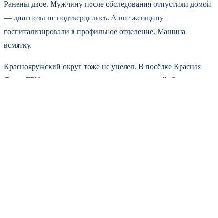
Ранены двое. Мужчину после обследования отпустили домой
— диагнозы не подтвердились. А вот женщину
госпитализировали в профильное отделение. Машина
всмятку.
Краснояружский округ тоже не уцелел. В посёлке Красная
Яруга FPV-дрон детонировал рядом с мужчиной. Он лечится
амбулаторно. А сколько повреждённого имущества: выбиты
стёкла в многоквартирном доме, разбит автобус, легковушка,
грузовик, гараж, два частных дома, ангар, трактор. Ущерб
колоссальный.
В Ракитянском округе — свой раненый. В Пролетарском
мужчина пострадал от дрона. Тоже амбулаторно. А между тем
в самом Пролетарском повреждены коммерческий объект, три
легковушки и три грузовика. В Ракитном — жилой дом,
хозпостройка и ещё один коммерческий объект.