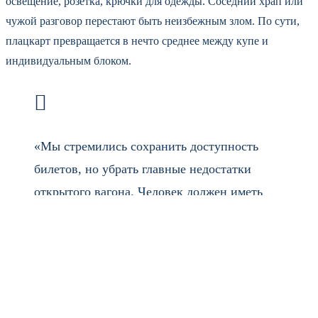
освещение, розетка, крючки для одежды. Соседний храп или
чужой разговор перестают быть неизбежным злом. По сути,
плацкарт превращается в нечто среднее между купе и
индивидуальным блоком.
«Мы стремились сохранить доступность
билетов, но убрать главные недостатки
открытого вагона. Человек должен иметь
угол, где он может побыть один, даже если
вокруг десятки пассажиров», — пояснили в
пресс-службе перевозчика.
Первые составы с вагонами габарита «Т» уже вышли на
линии. Пока маршрутная сеть ограничена — это несколько