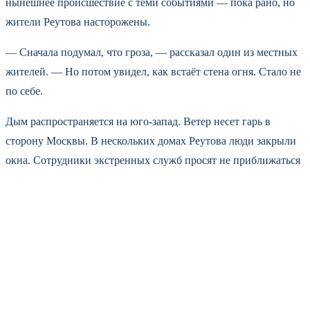
нынешнее происшествие с теми событиями — пока рано, но
жители Реутова насторожены.
— Сначала подумал, что гроза, — рассказал один из местных
жителей. — Но потом увидел, как встаёт стена огня. Стало не
по себе.
Дым распространяется на юго-запад. Ветер несет гарь в
сторону Москвы. В нескольких домах Реутова люди закрыли
окна. Сотрудники экстренных служб просят не приближаться
к месту пожара.
Версии и ожидания
Официальных заявлений о причинах
взрывов пока нет. Наиболее вероятной выглядит версия
техногенной аварии. Однако исключать и другие сценарии
нельзя — напомним, что регион остаётся целью для атак с
воздуха. В Минобороны и областном правительстве ситуацию
пока не комментируют.