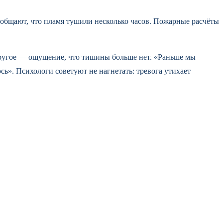
общают, что пламя тушили несколько часов. Пожарные расчёты
ругое — ощущение, что тишины больше нет. «Раньше мы
сь». Психологи советуют не нагнетать: тревога утихает
 проверку. Но разговоры — только о случившемся. Главный
быстрее.
изошло и...