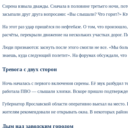
Сирена взвыла дважды. Сначала в половине третьего ночи, пот
засыпали друг друга вопросами: «Вы слышали? Что горит?» Кт
На этот раз удар пришёлся по нефтебазе. О том, что произош
расчёты, перекрыли движение на нескольких участках дорог. П
Люди признаются: заснуть после этого смогли не все. «Мы бол
знаешь, куда следующий полетит». На форумах обсуждали, что
Тревога с двух сторон
Ночь началась с первого включения сирены. Её звук разбудил т
работала ПВО — слышали хлопки. Вскоре пришло подтверждени
Губернатор Ярославской области оперативно выехал на место. П
жителям рекомендовали не открывать окна. В некоторых район
Дым над заводским городом