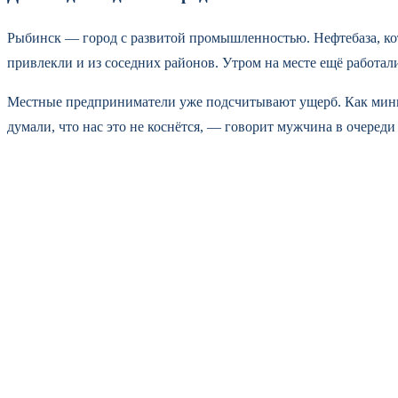
Рыбинск — город с развитой промышленностью. Нефтебаза, ко
привлекли и из соседних районов. Утром на месте ещё работал
Местные предприниматели уже подсчитывают ущерб. Как миним
думали, что нас это не коснётся, — говорит мужчина в очеред
постепенно.
На рассвете город начал приходить в себя. Дороги открыли, з
вопрос, который сейчас звучит от рыбинцев: «Что дальше?» Отв
меры безопасности
последствия атаки БПЛА
ситуация в Рыбинс
Российские войска закрепляются в Орехове и ра
Епископ Александрийского патриархата потребов
Ждать ли новой волны мобилизации на СВО осенью