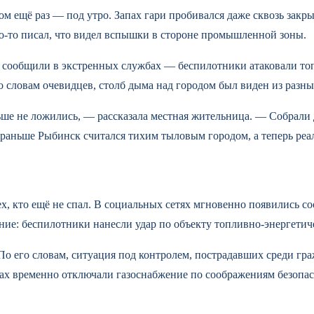
ом ещё раз — под утро. Запах гари пробивался даже сквозь закр
о-то писал, что видел вспышки в стороне промышленной зоны.
ло, сообщили в экстренных службах — беспилотники атаковали т
о словам очевидцев, столб дыма над городом был виден из разны
ьше не ложились, — рассказала местная жительница. — Собрали 
 раньше Рыбинск считался тихим тыловым городом, а теперь реа
ех, кто ещё не спал. В социальных сетях мгновенно появились соо
е: беспилотники нанесли удар по объекту топливно-энергетиче
о его словам, ситуация под контролем, пострадавших среди граж
ах временно отключали газоснабжение по соображениям безопас