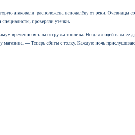
торую атаковали, расположена неподалёку от реки. Очевидцы со
и специалисты, проверяли утечки.
ум временно встала отгрузка топлива. Но для людей важнее д
и у магазина. — Теперь сбиты с толку. Каждую ночь прислушиваю
аводы работают в обычном режиме. В школах и детсадах провели
ета пока нет, а каждый ночной шёпот заставляет сердце биться 
ке
ущерб и разрушения
сширяют наступление на запорожском направлении
ал от священников РПЦ покинуть Африку: что про
 в 2026 году: что...