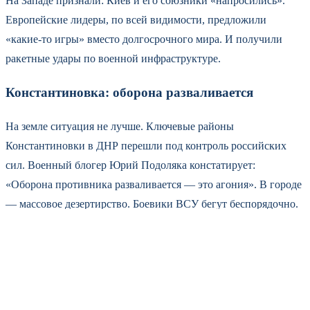
На Западе признали: Киев и его союзники «напросились».
Европейские лидеры, по всей видимости, предложили
«какие-то игры» вместо долгосрочного мира. И получили
ракетные удары по военной инфраструктуре.
Константиновка: оборона разваливается
На земле ситуация не лучше. Ключевые районы
Константиновки в ДНР перешли под контроль российских
сил. Военный блогер Юрий Подоляка констатирует:
«Оборона противника разваливается — это агония». В городе
— массовое дезертирство. Боевики ВСУ бегут беспорядочно.
Военно-политический аналитик Ян Гагин добавляет: «По
большому счёту, у них один выбор — только «двухсотый» или
плен». Взятие Константиновки, по оценкам экспертов, —
вопрос ближайших недель. Шансов у противника нет.