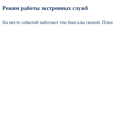
Режим работы экстренных служб
На месте событий работают три бригады скорой. Плюс
расчёты МЧС и пожарные — они разбирают завалы. В каком
именно населённом пункте произошла атака, не уточняется.
По косвенным данным — где-то в пригороде краевого центра.
— Слышали несколько хлопков, очень громко, —
рассказывает местная жительница Надежда. — Потом сирена.
Мы уже привыкли, но страшно всё равно.
Понятно, что ночной удар — это всегда кошмар. Люди
выбегали на улицу. Спасатели просят не подходить к
обломкам — они могут быть опасны.
Актуальной информации из официальных источников на
данный момент больше нет. Известно только со слов