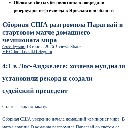
Обломки сбитых беспилотников повредили
резервуары нефтезавода в Ярославской области
Сборная США разгромила Парагвай в
стартовом матче домашнего
чемпионата мира
13 июня, 2026
1
views
Share
Сергей Кузьмин
VK
Odnoklassniki
Telegram
4:1 в Лос-Анджелесе: хозяева мундиаля
установили рекорд и создали
судейский прецедент
Старт — как по заказу.
Сборная США уверенно начала домашний чемпионат мира. В
матче группы D команда разгромила Парагвай со счётом 4:1.