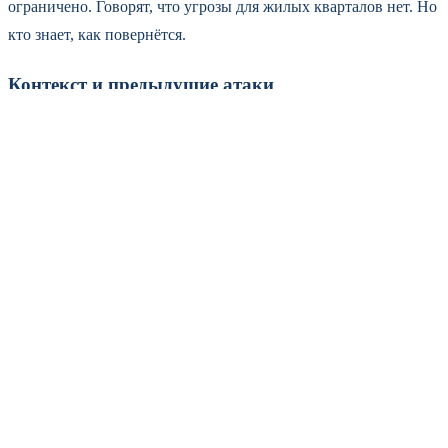
ограничено. Говорят, что угрозы для жилых кварталов нет. Но
кто знает, как повернётся.
Контекст и предыдущие атаки
Это не первый инцидент в Темрюкском районе за последние
месяцы. В декабре 2025-го обломки беспилотника уже
повредили трубопровод на территории терминала. Пожар
тогда охватил площадь в 100 квадратных метров. В феврале
2026 года горел резервуар с нефтепродуктами в посёлке
Волна. Причина — те же обломки.
В марте от атаки пострадала электроподстанция в станице
Старотитаровской. Ночью после налёта там начался пожар.
Каждый раз оперативные службы справляются, но
инфраструктура несёт потери. И каждый раз — жертвы или
разрушения.