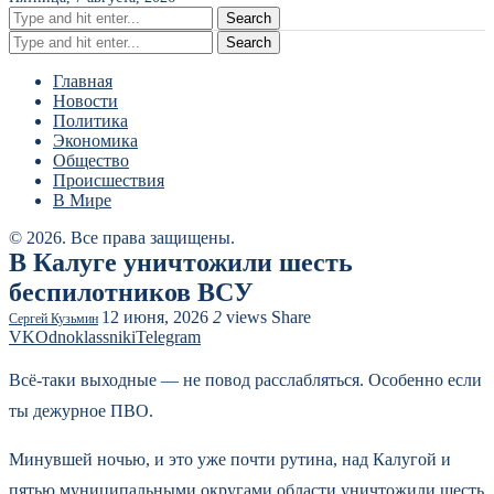
Search
Search
Главная
Новости
Политика
Экономика
Общество
Происшествия
В Мире
© 2026. Все права защищены.
В Калуге уничтожили шесть
беспилотников ВСУ
12 июня, 2026
2
views
Share
Сергей Кузьмин
VK
Odnoklassniki
Telegram
Всё-таки выходные — не повод расслабляться. Особенно если
ты дежурное ПВО.
Минувшей ночью, и это уже почти рутина, над Калугой и
пятью муниципальными округами области уничтожили шесть