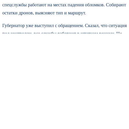
спецслужбы работают на местах падения обломков. Собирают
остатки дронов, выясняют тип и маршрут.
Губернатор уже выступил с обращением. Сказал, что ситуация
под контролем, все службы работают в штатном режиме. Но
тон у него был напряжённый — это чувствовалось.
Кстати, это уже не первый случай атаки БПЛА на
Владимирскую область. Месяц назад дрон упал в поле рядом с
военным аэродромом. Тогда обошлось без пожара. Сейчас —
серьёзнее.
Многие местные в комментариях ругаются. Типа спать
невозможно, дети боятся, и вообще — когда это кончится.
Понятное дело — нервы. Особенно у тех, кто живёт рядом с
потенциальными целями.
Пока официальных версий того, кто именно атаковал и с