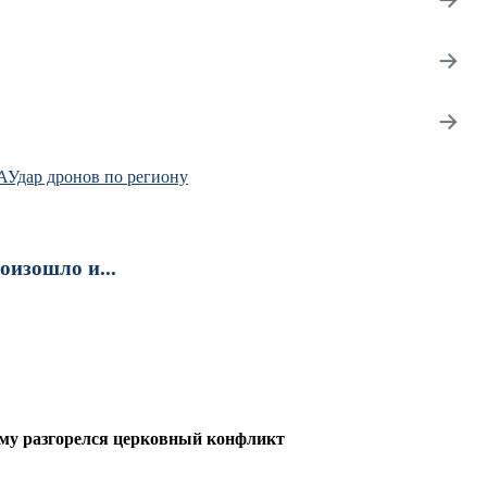
→
→
А
Удар дронов по региону
изошло и...
ему разгорелся церковный конфликт