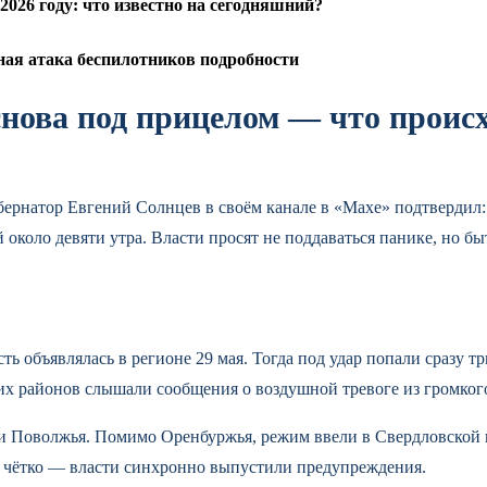
026 году: что известно на сегодняшний?
ная атака беспилотников подробности
нова под прицелом — что проис
убернатор Евгений Солнцев в своём канале в «Махе» подтвердил
оло девяти утра. Власти просят не поддаваться панике, но быт
ть объявлялась в регионе 29 мая. Тогда под удар попали сразу т
ких районов слышали сообщения о воздушной тревоге из громког
ла и Поволжья. Помимо Оренбуржья, режим ввели в Свердловской
 чётко — власти синхронно выпустили предупреждения.