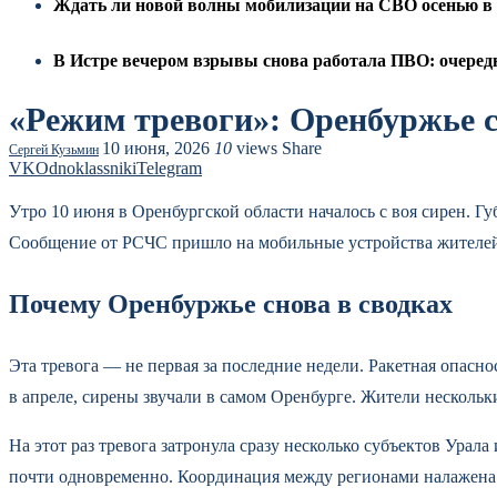
Ждать ли новой волны мобилизации на СВО осенью в 2
В Истре вечером взрывы снова работала ПВО: очеред
«Режим тревоги»: Оренбуржье с
10 июня, 2026
10
views
Share
Сергей Кузьмин
VK
Odnoklassniki
Telegram
Утро 10 июня в Оренбургской области началось с воя сирен. Г
Сообщение от РСЧС пришло на мобильные устройства жителей ок
Почему Оренбуржье снова в сводках
Эта тревога — не первая за последние недели. Ракетная опаснос
в апреле, сирены звучали в самом Оренбурге. Жители несколь
На этот раз тревога затронула сразу несколько субъектов Ура
почти одновременно. Координация между регионами налажена