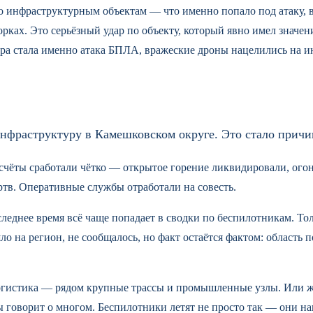
 инфраструктурным объектам — что именно попало под атаку, вл
ворках. Это серьёзный удар по объекту, который явно имел значе
ра стала именно атака БПЛА, вражеские дроны нацелились на и
нфраструктуру в Камешковском округе. Это стало причи
расчёты сработали чётко — открытое горение ликвидировали, ого
ертв. Оперативные службы отработали на совесть.
леднее время всё чаще попадает в сводки по беспилотникам. То
о на регион, не сообщалось, но факт остаётся фактом: область
гистика — рядом крупные трассы и промышленные узлы. Или же
ты говорит о многом. Беспилотники летят не просто так — они на