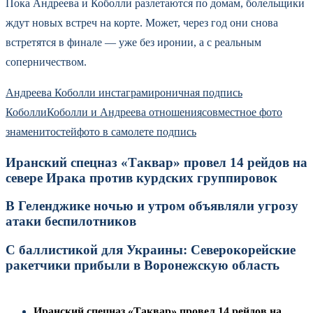
Пока Андреева и Коболли разлетаются по домам, болельщики
ждут новых встреч на корте. Может, через год они снова
встретятся в финале — уже без иронии, а с реальным
соперничеством.
Андреева Коболли инстаграм
ироничная подпись
Коболли
Коболли и Андреева отношения
совместное фото
знаменитостей
фото в самолете подпись
Иранский спецназ «Таквар» провел 14 рейдов на
севере Ирака против курдских группировок
В Геленджике ночью и утром объявляли угрозу
атаки беспилотников
С баллистикой для Украины: Северокорейские
ракетчики прибыли в Воронежскую область
Иранский спецназ «Таквар» провел 14 рейдов на