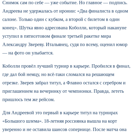
Снимок сам по себе — уже событие. Но главное — подпись.
Андреева не удержалась от иронии: «Два финалиста в одном
салоне. Только один с кубком, а второй с билетом в один
конец». Шутка явно адресована Коболли, который накануне
уступил в пятисетовом финале третьей ракетке мира
Александру Звереву. Итальянец, судя по всему, оценил юмор
— на фото он улыбается.
Коболли провёл лучший турнир в карьере. Пробился в финал,
где дал бой немцу, но всё-таки сломался на решающем
отрезке. Зверев забрал титул, а Флавио остался с серебром и
приглашением на вечеринку от чемпионки. Правда, лететь
пришлось тем же рейсом.
Для Андреевой это первый в карьере титул на турнирах
«Большого шлема». 18-летняя россиянка вышла на корт
уверенно и не оставила шансов сопернице. После матча она