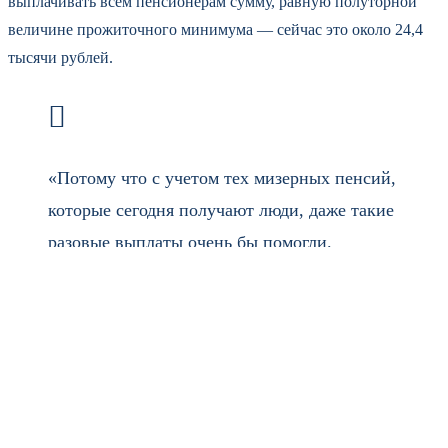
выплачивать всем пенсионерам сумму, равную полуторной
величине прожиточного минимума — сейчас это около 24,4
тысячи рублей.
«Потому что с учетом тех мизерных пенсий,
которые сегодня получают люди, даже такие
разовые выплаты очень бы помогли.
Сегодняшние пенсии зачастую не позволяют
людям даже покрыть базовые потребности.
В таких условиях даже разовые выплаты
могут существенно улучшить качество
жизни пенсионеров», — выразил мнение
политик.