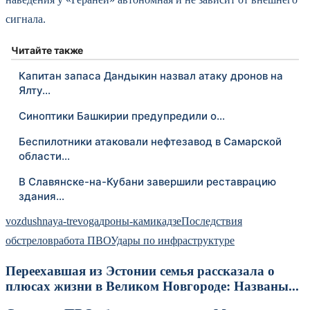
сигнала.
Читайте также
Капитан запаса Дандыкин назвал атаку дронов на
Ялту…
Синоптики Башкирии предупредили о…
Беспилотники атаковали нефтезавод в Самарской
области…
В Славянске-на-Кубани завершили реставрацию
здания…
vozdushnaya-trevoga
дроны-камикадзе
Последствия
обстрелов
работа ПВО
Удары по инфраструктуре
Переехавшая из Эстонии семья рассказала о
плюсах жизни в Великом Новгороде: Названы...