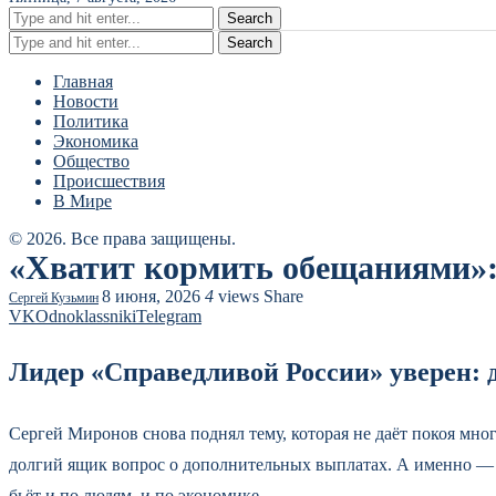
Search
Search
Главная
Новости
Политика
Экономика
Общество
Происшествия
В Мире
© 2026. Все права защищены.
«Хватит кормить обещаниями»: 
8 июня, 2026
4
views
Share
Сергей Кузьмин
VK
Odnoklassniki
Telegram
Лидер «Справедливой России» уверен: 
Сергей Миронов снова поднял тему, которая не даёт покоя мно
долгий ящик вопрос о дополнительных выплатах. А именно — вв
бьёт и по людям, и по экономике.