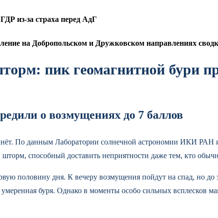
ДР из-за страха перед АдГ
ление на Добропольском и Дружковском направлениях сводка
орм: пик геомагнитной бури пр
редили о возмущениях до 7 баллов
яхнёт. По данным Лаборатории солнечной астрономии ИКИ РАН
й шторм, способный доставить неприятности даже тем, кто обычн
рвую половину дня. К вечеру возмущения пойдут на спад, но до
 умеренная буря. Однако в моменты особо сильных всплесков маг