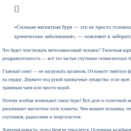
«Сильная магнитная буря — это не просто головная
хронические заболевания», — поясняют в лаборат
Что будет чувствовать метеозависимый человек? Типичная картин
раздражительность — всё это частые спутники геомагнитных бур
Главный совет — не нагружать организм. Отложите тяжёлую фи
на сердце. Держите под рукой привычные лекарства: если врач 
травяным чаем или просто водой.
Почему вообще возникают такие бури? Всё дело в солнечной а
раскачивает магнитное поле планеты. Чем мощнее вспышка, те
спутников, радиосвязи и энергосистем.
Хорошая новость: долго буря не продлится. Основные колебания