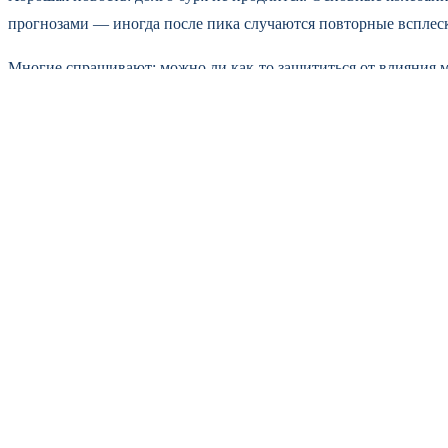
прогнозами — иногда после пика случаются повторные всплески
Многие спрашивают: можно ли как-то защититься от влияния 
адаптироваться, если ему не мешать. Ложитесь спать пораньше,
Так что среда обещает быть напряжённой. Но это не повод запи
болезни. Иногда простой звонок или стакан воды у кровати мог
Читайте также
Командир «Ахмата» назвал приблизительн
1
Крупнейший склад маркетплейса Rozetka
2
В небе над Тулой и Тульской областью з
3