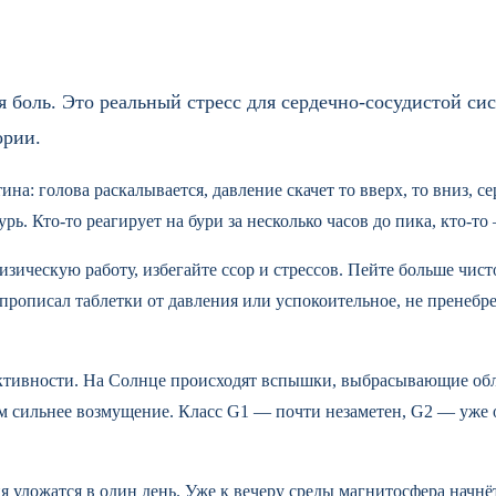
 боль. Это реальный стресс для сердечно-сосудистой сис
ории.
а: голова раскалывается, давление скачет то вверх, то вниз, се
ь. Кто-то реагирует на бури за несколько часов до пика, кто-то
зическую работу, избегайте ссор и стрессов. Пейте больше чис
прописал таблетки от давления или успокоительное, не пренебре
ктивности. На Солнце происходят вспышки, выбрасывающие облак
м сильнее возмущение. Класс G1 — почти незаметен, G2 — уже 
 уложатся в один день. Уже к вечеру среды магнитосфера начнёт