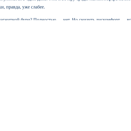
, правда, уже слабее.
магнитной бури? Полностью — нет. Но снизить дискомфорт — вп
 проветривайте комнату, гуляйте на свежем воздухе, если позвол
раться дома. Просто будьте чуть внимательнее к себе и своим б
ут сделать больше, чем таблетки.
ую численность потерь украинских войск
 уничтожен ракетным ударом в Броварах…
афиксированы взрывы после атаки БПЛА:…