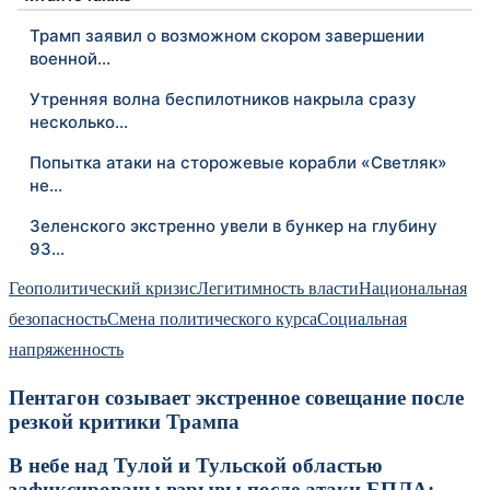
Трамп заявил о возможном скором завершении
военной…
Утренняя волна беспилотников накрыла сразу
несколько…
Попытка атаки на сторожевые корабли «Светляк»
не…
Зеленского экстренно увели в бункер на глубину
93…
Геополитический кризис
Легитимность власти
Национальная
безопасность
Смена политического курса
Социальная
напряженность
Пентагон созывает экстренное совещание после
резкой критики Трампа
В небе над Тулой и Тульской областью
зафиксированы взрывы после атаки БПЛА:...