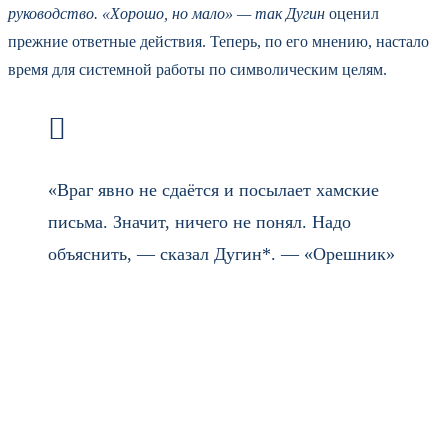
руководство. «Хорошо, но мало» — так Дугин
оценил
прежние ответные действия. Теперь, по его мнению, настало
время для системной работы по символическим целям.
«Враг явно не сдаётся и посылает хамские
письма. Значит, ничего не понял. Надо
объяснить, — сказал Дугин*. — «Орешник»
— лучший учитель. И другие виды наших
прекрасных стройных ракет».
Философ подчеркнул, что цели известны, поэтому остаётся
только ждать ответных шагов. Он не уточнил, какие именно
объекты должны быть поражены, но дал понять, что разговор