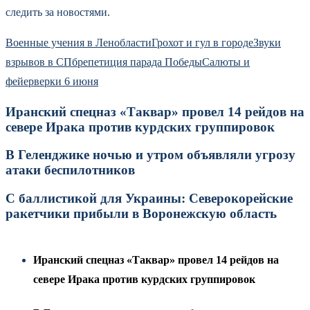
следить за новостями.
Военные учения в Ленобласти
Грохот и гул в городе
Звуки
взрывов в СПб
репетиция парада Победы
Салюты и
фейерверки 6 июня
Иранский спецназ «Таквар» провел 14 рейдов на
севере Ирака против курдских группировок
В Геленджике ночью и утром объявляли угрозу
атаки беспилотников
С баллистикой для Украины: Северокорейские
ракетчики прибыли в Воронежскую область
Иранский спецназ «Таквар» провел 14 рейдов на
севере Ирака против курдских группировок