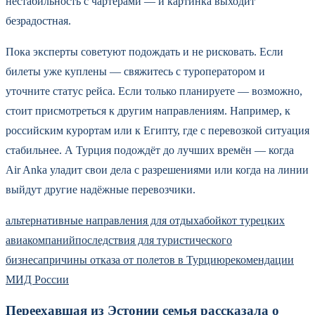
нестабильность с чартерами — и картинка выходит
безрадостная.
Пока эксперты советуют подождать и не рисковать. Если
билеты уже куплены — свяжитесь с туроператором и
уточните статус рейса. Если только планируете — возможно,
стоит присмотреться к другим направлениям. Например, к
российским курортам или к Египту, где с перевозкой ситуация
стабильнее. А Турция подождёт до лучших времён — когда
Air Anka уладит свои дела с разрешениями или когда на линии
выйдут другие надёжные перевозчики.
альтернативные направления для отдыха
бойкот турецких
авиакомпаний
последствия для туристического
бизнеса
причины отказа от полетов в Турцию
рекомендации
МИД России
Переехавшая из Эстонии семья рассказала о