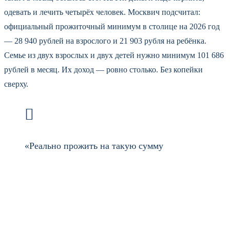
одевать и лечить четырёх человек. Москвич подсчитал:
официальный прожиточный минимум в столице на 2026 год
— 28 940 рублей на взрослого и 21 903 рубля на ребёнка.
Семье из двух взрослых и двух детей нужно минимум 101 686
рублей в месяц. Их доход — ровно столько. Без копейки
сверху.
«Реально прожить на такую сумму
практически невозможно, — пишет автор.
— Спасают только государственные
выплаты — по 13 536 рублей на каждого
ребёнка до полутора лет. Без них мы бы
оказались за чертой бедности».