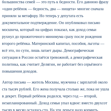
большинства семей — это путь к бедности. Его давнюю фразу
«один ребёнок — бедность, два — нищета» многие сначала
приняли за метафору. Но теперь у депутата есть
документальное подтверждение. Он опубликовал письмо
москвича, который на цифрах показал, как доход семьи
рухнул до прожиточного минимума сразу после рождения
второго ребёнка. Материнский капитал, пособия, льготы —
всё это, по сути, лишь латает дыры. Демографическая
ситуация в России остаётся тревожной, а демографическая
политика, как считает Делягин, не работает без серьёзного
повышения доходов.
Автор письма — житель Москвы, мужчина с зарплатой около
ста тысяч рублей. Его жена получала столько же, пока не ушла
в декрет. Первый ребёнок родился, через год — второй,
незапланированный. Доход семьи упал вдвое: вместо двухсот
тысяч в месяц осталось сто. На эти деньги надо кормить,