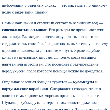
информации о реальных рисках — это как гулять по минному
полю с закрытыми глазами.
Самый маленький и страшный обитатель балийских вод —
синекольчатый осьминог
. Его размеры не превышают мяча
для гольфа. Выглядит он почти игрушечным, но в его теле
содержится яд, способный парализовать дыхательную систему
взрослого человека за считанные минуты. Яркие голубые
кольца на щупальцах загораются, только когда осьминог
напуган или агрессивен. Это последнее предупреждение
перед укусом, после которого помощи можно не дождаться.
Отдельная головная боль для туристов —
кубомедузы и
португальские кораблики
. Специалисты говорят, что это
одни из самых ядовитых морских организмов на планете.
Щупальца кубомедузы не теряют токсичности даже после
того, как волны выбросят медузу на песок. Турист, решивший