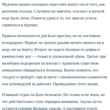
Мужчина вышел поплавать через пять минут после того, как
рептилия уползла. Случайно не заметить «гостью» в мутной
воде было легко. Помогла удача и то, что змея не успела
спрятаться в бортике.
Правила безопасности для Бали простые, но их постоянно
игнорируют. Первое: не трогать руками ничего живого ни в
воде, ни на берегу. Второе: не ходить босиком по рифам и
каменистому дну — только в специальной обуви. Третье: при
малейшем подозрении на контакт с ядовитым существом
немедленно обращаться в больницу. Важно помнить, что
«подует и пройдёт» при встрече с синекольчатым осьминогом
или кубомедузой не работает. Промедление стоит жизни.
Пляжный отдых на Бали безопасен. Но только если знать, на
что действительно стоит обращать внимание. Акулы пусть
остаются героями фильмов ужасов. А настоящую угрозу