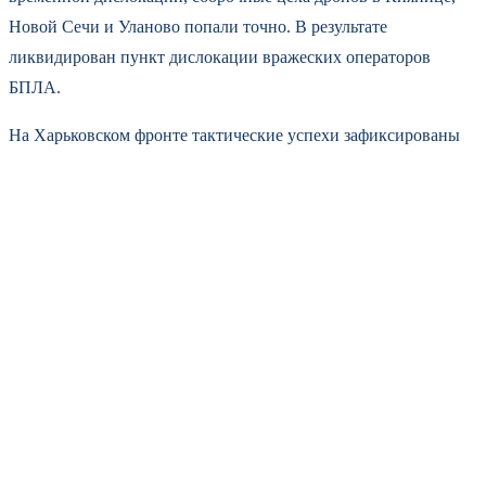
Новой Сечи и Уланово попали точно. В результате
ликвидирован пункт дислокации вражеских операторов
БПЛА.
На Харьковском фронте тактические успехи зафиксированы
восточнее Волчанска. В Охримовке завязались плотные
стрелковые бои, удалось продвинуться на несколько сотен
метров. Важный момент: точный ракетный удар по Белому
Колодезю уничтожил крупный пункт управления
беспилотной авиацией ВСУ. Одновременно на плацдарме у
Ветеринарного идут штурмы Шевченко, массированные
удары по опорным пунктам в Казачьей Лопани.
Купянское направление: диверсионно-разведывательные
группы продвигаются на окраинах Купянска-Узлового.
Группировка «Запад» взяла под контроль «малое небо» —