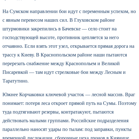
На Сумском направлении бои идут с переменным успехом, но
с явным перевесом наших сил. В Глуховском районе
штурмовики закрепились в Бачевске — село стоит на
господствующей высоте, противник цепляется за него
отчаянно. Если взять этот узел, открывается прямая дорога на
трассу к Киеву. В Краснопольском районе наши пытаются
перерезать снабжение между Краснопольем и Великой
Писаревкой — там идут стрелковые бои между Лесным и
Таратутино.
Южнее Корчаковки ключевой участок — лесной массив. Враг
понимает: потеря леса откроет прямой путь на Сумы. Поэтому
туда подтягивают резервы, контратакуют, пытаются
действовать малыми группами. Российские подразделения
параллельно наносят удары по тылам: под заправки, пункты
временной дислокации, сборочные цеха дронов в Киянице,