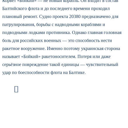
Корвет «Бойкий» — не новый корабль. Он входит в состав
Балтийского флота и до последнего времени проходил
плановый ремонт. Судно проекта 20380 предназначено для
патрулирования, борьбы с надводными кораблями и
подводными лодками противника. Однако главная головная
боль для российских военных — это способность нести
ракетное вооружение. Именно поэтому украинская сторона
называет «Бойкий» ракетоносителем. Потеря или даже
серьёзное повреждение такой единицы — чувствительный
удар по боеспособности флота на Балтике.
«Корабль поражён. Ущерб устанавливается.
Работаем дальше», — так можно коротко
пересказать смысл заявлений, которые