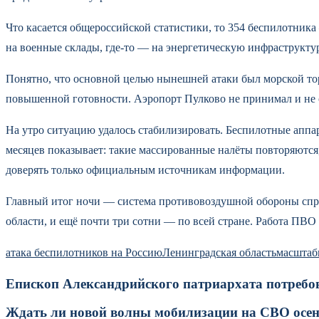
Что касается общероссийской статистики, то 354 беспилотник
на военные склады, где-то — на энергетическую инфраструкту
Понятно, что основной целью нынешней атаки был морской тор
повышенной готовности. Аэропорт Пулково не принимал и не о
На утро ситуацию удалось стабилизировать. Беспилотные апп
месяцев показывает: такие массированные налёты повторяются,
доверять только официальным источникам информации.
Главный итог ночи — система противовоздушной обороны спра
области, и ещё почти три сотни — по всей стране. Работа ПВ
атака беспилотников на Россию
Ленинградская область
масштаб
Епископ Александрийского патриархата потребов
Ждать ли новой волны мобилизации на СВО осенью