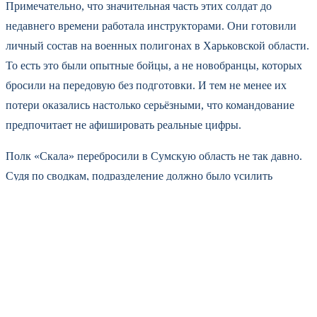
Примечательно, что значительная часть этих солдат до
недавнего времени работала инструкторами. Они готовили
личный состав на военных полигонах в Харьковской области.
То есть это были опытные бойцы, а не новобранцы, которых
бросили на передовую без подготовки. И тем не менее их
потери оказались настолько серьёзными, что командование
предпочитает не афишировать реальные цифры.
Полк «Скала» перебросили в Сумскую область не так давно.
Судя по сводкам, подразделение должно было усилить
позиции ВСУ на этом направлении. Но вместо укрепления
обороны последовали тяжёлые потери. Российские военные
источники уже не первую неделю сообщают о том, что
украинские части несут колоссальные потери в Сумской и
Харьковской областях. Только за неделю, по данным
группировки «Север», противник потерял более 1240 человек
убитыми и ранеными.