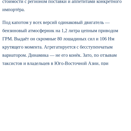
стоимости с регионом поставки и аппетитами конкретного
импортёра.
Под капотом у всех версий одинаковый двигатель —
бензиновый атмосферник на 1,2 литра цепным приводом
ГРМ. Выдаёт он скромные 80 лошадиных сил и 106 Нм
крутящего момента. Агрегатируется с бесступенчатым
вариатором. Динамика — не его конёк. Зато, по отзывам
таксистов и владельцев в Юго-Восточной Азии, при
нормальном обслуживании этот мотор не требует замены
цепи и легко держит полмиллиона километров. Для тех, кто
ищет машину на долгие годы, это серьёзный аргумент.
Сейчас Attrage — одна из самых доступных альтернатив не
только отечественному автопрому, но и китайцам. Например,
Changan Alsvin стартует от 1 889 900 рублей. То есть японский
седан оказывается дешевле на 200–300 тысяч, при этом