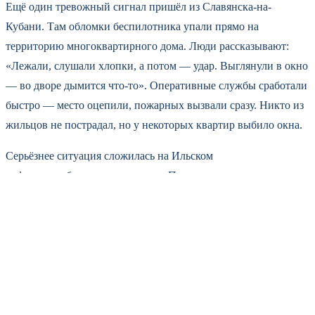
Ещё один тревожный сигнал пришёл из Славянска-на-
Кубани. Там обломки беспилотника упали прямо на
территорию многоквартирного дома. Люди рассказывают:
«Лежали, слушали хлопки, а потом — удар. Выглянули в окно
— во дворе дымится что-то». Оперативные службы сработали
быстро — место оцепили, пожарных вызвали сразу. Никто из
жильцов не пострадал, но у некоторых квартир выбило окна.
Серьёзнее ситуация сложилась на Ильском
нефтеперерабатывающем заводе. После атаки дронов на
территории НПЗ началось возгорание. Очевидцы видели
столб чёрного дыма, который поднимался над заводом. По
предварительным данным, пожар локализовали в течение
сорока минут. Сейчас на месте работают дознаватели,
выясняют масштаб повреждений. В региональном оперштабе
сообщили, что никто из сотрудников предприятия не
пострадал.