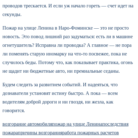
проводов трескается. И если уж начало гореть — счет идет на
секунды.
Пожар на улице Ленина в Наро-Фоминске — это не просто
новость. Это повод лишний раз задуматься: есть ли в машине
огнетушитель? Исправна ли проводка? А главное — не пора
ли поменять старую иномарку на что-то посвежее, пока не
случилось беды. Потому что, как показывает практика, огонь
не щадит ни бюджетные авто, ни премиальные седаны.
Будем следить за развитием событий. И надеяться, что
дознаватели установят истину быстро. А пока — всем
водителям доброй дороги и ни гвоздя, ни жезла, как
говорится.
возгорание автомобиля
пожар на улице Ленина
последствия
пожара
причины возгорания
работа пожарных расчетов