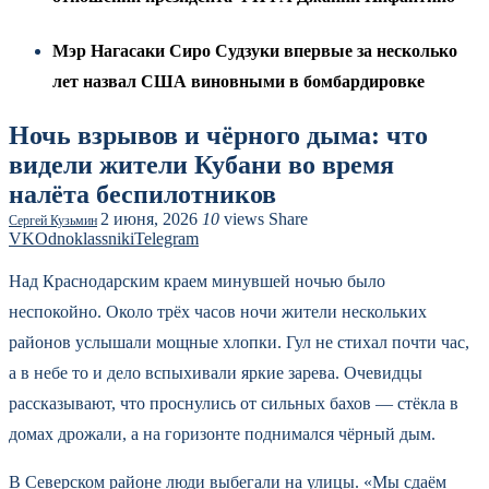
Мэр Нагасаки Сиро Судзуки впервые за несколько
лет назвал США виновными в бомбардировке
Ночь взрывов и чёрного дыма: что
видели жители Кубани во время
налёта беспилотников
2 июня, 2026
10
views
Share
Сергей Кузьмин
VK
Odnoklassniki
Telegram
Над Краснодарским краем минувшей ночью было
неспокойно. Около трёх часов ночи жители нескольких
районов услышали мощные хлопки. Гул не стихал почти час,
а в небе то и дело вспыхивали яркие зарева. Очевидцы
рассказывают, что проснулись от сильных бахов — стёкла в
домах дрожали, а на горизонте поднимался чёрный дым.
В Северском районе люди выбегали на улицы. «Мы сдаём