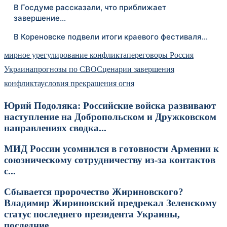
В Госдуме рассказали, что приближает
завершение…
В Кореновске подвели итоги краевого фестиваля…
мирное урегулирование конфликта
переговоры Россия
Украина
прогнозы по СВО
Сценарии завершения
конфликта
условия прекращения огня
Юрий Подоляка: Российские войска развивают
наступление на Добропольском и Дружковском
направлениях сводка...
МИД России усомнился в готовности Армении к
союзническому сотрудничеству из-за контактов
с...
Сбывается пророчество Жириновского?
Владимир Жириновский предрекал Зеленскому
статус последнего президента Украины,
последние...