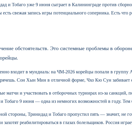
дад и Тобаго уже 9 июня сыграет в Калининграде против сборно
 есть свежая запись игры потенциального соперника. Есть что р
чение обстоятельств. Это системные проблемы в обороне
корейцы.
ренно входит в мундиаль: на ЧМ-2026 корейцы попали в группу A
прячешь. Сон Хын Мин в отличной форме, Чхо Кю Сун забивает 
ые матчи и участвовать в отборочных турнирах из-за санкций, 
и Тобаго 9 июня — одна из немногих возможностей в году. Тем 
ной стороны, Тринидад и Тобаго пропустил пять — значит, не г
и захотят реабилитироваться в глазах болельщиков. Россия играе