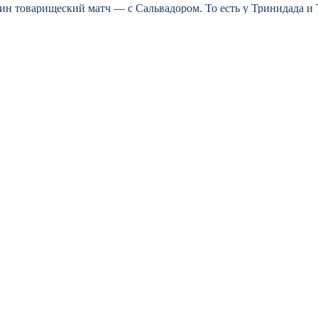
 товарищеский матч — с Сальвадором. То есть у Тринидада и Т
да и Тобаго больше двадцати ударов, из них двенадцать — в ст
жет похвастаться хорошей средней результативностью в последних
матча для разбора. Ключевое: корейцы часто продавливали фланг
и стандартах и открываниях в штрафной. Это те козыри, которы
если сборная России не сможет забить такой команде, кот
ится, что свои моменты ребята реализуют.
 ещё и для турнирной разведки. Корейцы уже задумываются о п
ов это не менее серьёзный сигнал: карибцы из тех, кто может п