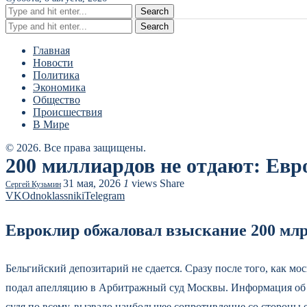
Search
Search
Главная
Новости
Политика
Экономика
Общество
Происшествия
В Мире
© 2026. Все права защищены.
200 миллиардов не отдают: Евр
31 мая, 2026
1
views
Share
Сергей Кузьмин
VK
Odnoklassniki
Telegram
Евроклир обжаловал взыскание 200 млр
Бельгийский депозитарий не сдается. Сразу после того, как м
подал апелляцию в Арбитражный суд Москвы. Информация об э
судя по всему, вызвало наибольшее сопротивление со стороны 