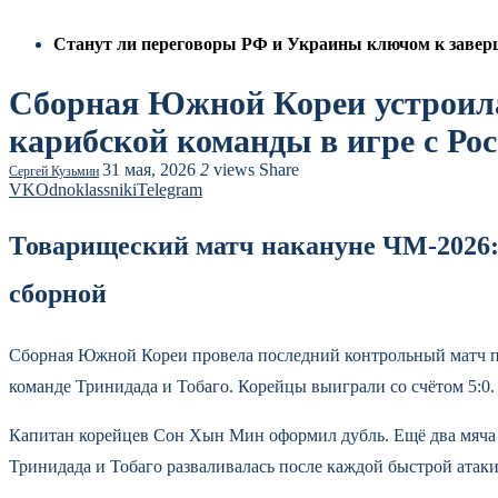
Станут ли переговоры РФ и Украины ключом к заверш
Сборная Южной Кореи устроила 
карибской команды в игре с Ро
31 мая, 2026
2
views
Share
Сергей Кузьмин
VK
Odnoklassniki
Telegram
Товарищеский матч накануне ЧМ-2026: 
сборной
Сборная Южной Кореи провела последний контрольный матч пер
команде Тринидада и Тобаго. Корейцы выиграли со счётом 5:0.
Капитан корейцев Сон Хын Мин оформил дубль. Ещё два мяча 
Тринидада и Тобаго разваливалась после каждой быстрой атаки.