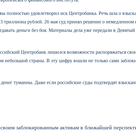
вы полностью удовлетворил иск Центробанка. Речь шла о взыск
3 триллиона рублей. 26 мая суд принял решение о немедленном
тдавать деньги без боя. Материалы дела уже передали в Девяты
оссийский Центробанк лишился возможности распоряжаться свои
ом небольшой страны. В эту цифру вошли не только сами забло
х денег туманны. Даже если российские суды подтвердят взыскан
к своим заблокированным активам в ближайшей перспек