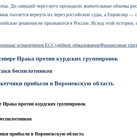
пы. До санкций через него проходили значительные объемы рос
банк пытается вернуть их через российские суды, а Евроклир — 
пейские решения не признаются в России. Исход этой истории, ск
ионные ограничения ЕС
Судебное обжалование
Финансовые пре
 севере Ирака против курдских группировок
таки беспилотников
акетчики прибыли в Воронежскую область
ре Ирака против курдских группировок
беспилотников
чики прибыли в Воронежскую область