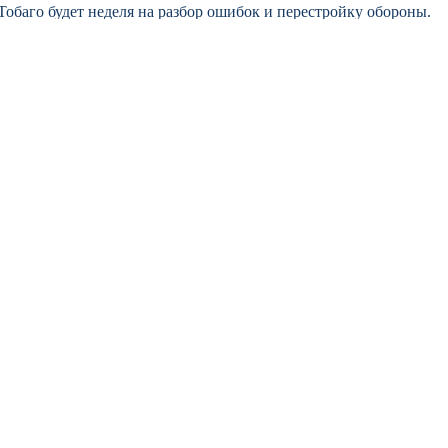
обаго будет неделя на разбор ошибок и перестройку обороны.
вор. Голкипер карибской команды вытащил несколько мячей, но
 товарищеских матчах, но тут важно не просто забить, а
и, откуда затем следовали прострелы или навесы. Защитники
е российская сборная обязана использовать 9 июня.
орая пропустила пять от корейцев, тогда вопросы
лей-офф чемпионата мира, а их соперники по группе A — это
роиграть крупно, но может и удивить. Всё зависит от настроя.