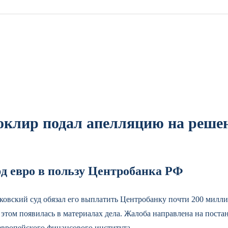
оклир подал апелляцию на решен
д евро в пользу Центробанка РФ
осковский суд обязал его выплатить Центробанку почти 200 милл
том появилась в материалах дела. Жалоба направлена на пост
европейского финансового института.