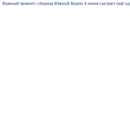
Важный момент: сборная Южной Кореи 4 июня сыграет ещё один
Россиянам не стоит думать, что всё будет легко.
Если смотреть по цифрам, корейцы нанесли по воротам Тринида
против такой атаки было не выстоять. Сборная России тоже мо
показать качество игры.
Тренерский штаб россиян наверняка использует нарезку этого 
Тринидада и Тобаго ошибались позиционно — теряли игроков пр
Не хочется делать громких заявлений до игры, но 
появятся к самим российским футболистам. Но вер
Кстати, встреча Южная Корея — Тринидад и Тобаго была важна
уровень выше, чем нынешний Тринидад. Но для наших футболист