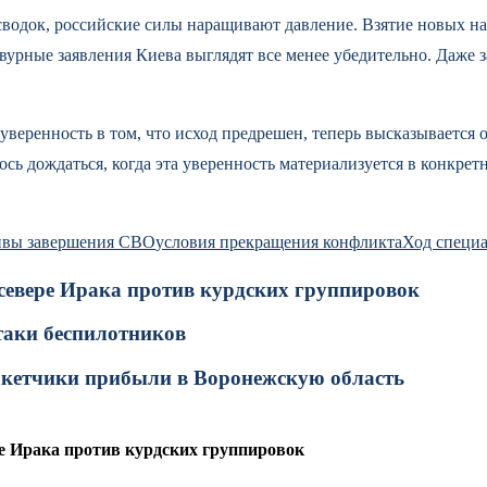
водок, российские силы наращивают давление. Взятие новых на
авурные заявления Киева выглядят все менее убедительно. Даже
веренность в том, что исход предрешен, теперь высказывается о
сь дождаться, когда эта уверенность материализуется в конкрет
ивы завершения СВО
условия прекращения конфликта
Ход специ
 севере Ирака против курдских группировок
таки беспилотников
акетчики прибыли в Воронежскую область
ре Ирака против курдских группировок