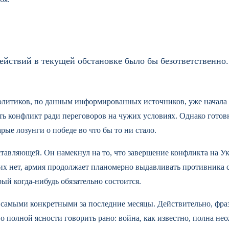
йствий в текущей обстановке было бы безответственно.
политиков, по данным информированных источников, уже начала
вать конфликт ради переговоров на чужих условиях. Однако гот
арые лозунги о победе во что бы то ни стало.
ставляющей. Он намекнул на то, что завершение конфликта на У
ка их нет, армия продолжает планомерно выдавливать противни
рый когда-нибудь обязательно состоится.
самыми конкретными за последние месяцы. Действительно, фраз
о полной ясности говорить рано: война, как известно, полна не