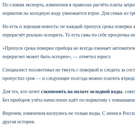
По словам эксперта, изменения в правилах расчёта платы затр
норматив на холодную воду умножается втрое. Для семьи из тр
Но есть и хорошая новость: не каждый пропуск срока поверки 
перерасчёт реально оспорить. То есть сама по себе просрочка 
«Пропуск срока поверки прибора не всегда означает автомати
перерасчет может быть оспорен», — отметил юрист.
Специалист посоветовал не тянуть с поверкой и следить за с
пропустил срок — и следующие полгода можно платить втридоро
Для тех, кто хочет
сэкономить на оплате холодной воды
, сов
Без приборов учёта начисление идёт по нормативу с повышающ
Впрочем, изменения коснулись не только воды. С июня в Росс
другая история.