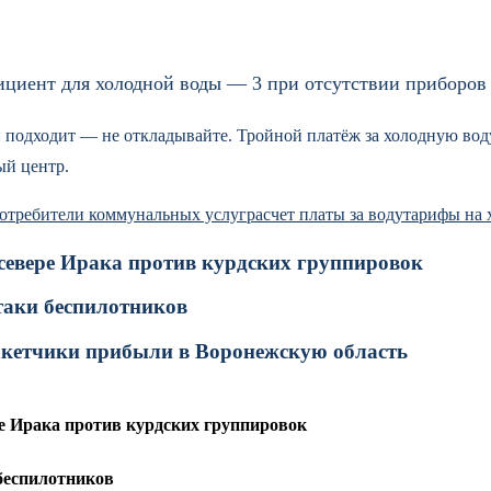
иент для холодной воды — 3 при отсутствии приборов
рки подходит — не откладывайте. Тройной платёж за холодную во
ый центр.
отребители коммунальных услуг
расчет платы за воду
тарифы на 
 севере Ирака против курдских группировок
таки беспилотников
акетчики прибыли в Воронежскую область
ре Ирака против курдских группировок
беспилотников