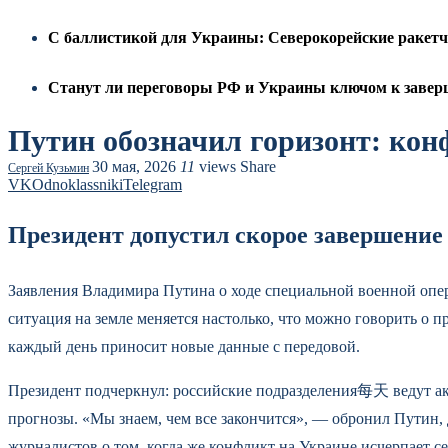
С баллистикой для Украины: Северокорейские ракет
Станут ли переговоры РФ и Украины ключом к заверш
Путин обозначил горизонт: ко
30 мая, 2026
11
views
Share
Сергей Кузьмин
VK
Odnoklassniki
Telegram
Президент допустил скорое завершение
Заявления Владимира Путина о ходе специальной военной опера
ситуация на земле меняется настолько, что можно говорить о 
каждый день приносит новые данные с передовой.
Президент подчеркнул: российские подразделения每天 ведут акт
прогнозы. «Мы знаем, чем все закончится», — обронил Путин, 
журналистов о том, когда же конфликт на Украине исчерпает се