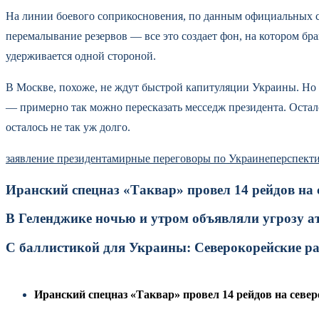
На линии боевого соприкосновения, по данным официальных с
перемалывание резервов — все это создает фон, на котором бр
удерживается одной стороной.
В Москве, похоже, не ждут быстрой капитуляции Украины. Но у
— примерно так можно пересказать месседж президента. Остало
осталось не так уж долго.
заявление президента
мирные переговоры по Украине
перспект
Иранский спецназ «Таквар» провел 14 рейдов на
В Геленджике ночью и утром объявляли угрозу а
С баллистикой для Украины: Северокорейские р
Иранский спецназ «Таквар» провел 14 рейдов на севе