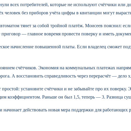
онули всех потребителей, которые не используют счётчики или д
ёх человек без приборов учёта цифры в квитанции могут вырасти
автоматом тянет за собой тройной платёж. Моисеев пояснил: есл
не приговор — главное вовремя провести поверку и иметь докуме
ческое начисление повышенной платы. Если владелец сможет по
остоянием счётчиков. Экономия на коммунальных платежах напря
га. А восстановить справедливость через перерасчёт — дело хл
ет простой: установите счётчики и не забывайте про их поверку. 
им коэффициентом. Раньше он был 1,5, теперь — 3. Разница сущ
ии начинает действовать новая мера поддержки для работающих 