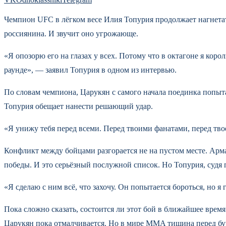
Чемпион UFC в лёгком весе Илия Топурия продолжает нагнетат
россиянина. И звучит оно угрожающе.
«Я опозорю его на глазах у всех. Потому что в октагоне я кор
раунде», — заявил Топурия в одном из интервью.
По словам чемпиона, Царукян с самого начала поединка попытает
Топурия обещает нанести решающий удар.
«Я унижу тебя перед всеми. Перед твоими фанатами, перед твое
Конфликт между бойцами разгорается не на пустом месте. Ар
победы. И это серьёзный послужной список. Но Топурия, судя п
«Я сделаю с ним всё, что захочу. Он попытается бороться, но 
Пока сложно сказать, состоится ли этот бой в ближайшее время
Царукян пока отмалчивается. Но в мире MMA тишина перед бур