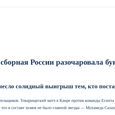
 сборная России разочаровала б
инесло солидный выигрыш тем, кто поста
болельщиков. Товарищеский матч в Каире против команды Егип
что в составе хозяев не было главной звезды — Мохамеда Салаха