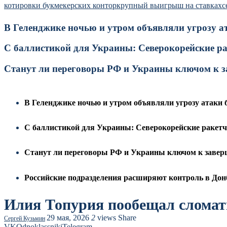
котировки букмекерских контор
крупный выигрыш на ставках
с
В Геленджике ночью и утром объявляли угрозу а
С баллистикой для Украины: Северокорейские р
Станут ли переговоры РФ и Украины ключом к за
В Геленджике ночью и утром объявляли угрозу атаки 
С баллистикой для Украины: Северокорейские ракет
Станут ли переговоры РФ и Украины ключом к заверш
Российские подразделения расширяют контроль в Дон
Илия Топурия пообещал сломат
29 мая, 2026
2
views
Share
Сергей Кузьмин
VK
Odnoklassniki
Telegram