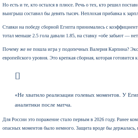
Но есть и те, кто остался в плюсе. Речь о тех, кто решил пост
выигрыш составил бы девять тысяч. Неплохая прибавка к зарпла
Ставки на победу сборной Египта принимались с коэффициенто
тотал меньше 2.5 гола давали 1.85, на ставку «обе забьют — не
Почему же не пошла игра у подопечных Валерия Карпина? Эксп
европейского уровня. Это крепкая сборная, которая готовится к
«Не хватило реализации голевых моментов. У Егип
аналитики после матча.
Для России это поражение стало первым в 2026 году. Ранее ком
опасных моментов было немного. Защита вроде бы держалась, 