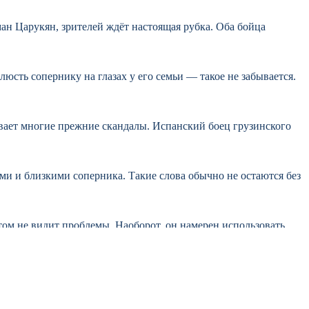
н Царукян, зрителей ждёт настоящая рубка. Оба бойца
люсть сопернику на глазах у его семьи — такое не забывается.
ывает многие прежние скандалы. Испанский боец грузинского
ыми и близкими соперника. Такие слова обычно не остаются без
том не видит проблемы. Наоборот, он намерен использовать
 челюсть, и твои фанаты это увидят», — приводит пресс-служба