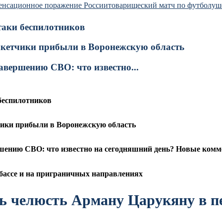
енсационное поражение России
товарищеский матч по футболу
ш
таки беспилотников
акетчики прибыли в Воронежскую область
вершению СВО: что известно...
беспилотников
чики прибыли в Воронежскую область
ению СВО: что известно на сегодняшний день? Новые комме
бассе и на приграничных направлениях
ь челюсть Арману Царукяну в п