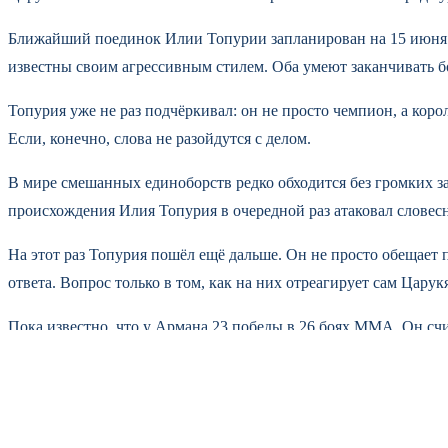
Ближайший поединок Илии Топурии запланирован на 15 июня. С
известны своим агрессивным стилем. Оба умеют заканчивать б
Топурия уже не раз подчёркивал: он не просто чемпион, а коро
Если, конечно, слова не разойдутся с делом.
В мире смешанных единоборств редко обходится без громких з
происхождения Илия Топурия в очередной раз атаковал словес
На этот раз Топурия пошёл ещё дальше. Он не просто обещает 
ответа. Вопрос только в том, как на них отреагирует сам Царук
Пока известно, что у Армана 23 победы в 26 боях MMA. Он сч
борьбу соперника против него самого.
«Я опозорю тебя на глазах у всех. Ты думаешь, что твоя борьба
одного из изданий слова Топурии.