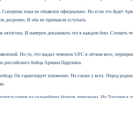
оперник пока не объявлен официально. Но если это будет Арма
ои досрочно. И оба не привыкли уступать.
ль октагона. И намерен доказывать это в каждом бою. Сломать че
аявлений. Но то, что выдал чемпион UFC в лёгком весе, перекр
но российского бойца Армана Царукяна.
победу. Он гарантирует унижение. На глазах у всех. Перед родн
ян.
итается одним из сильнейших борцов дивизиона. Но Топурия в э
 — это что-то особенное. Но в октагоне я король. Я сломаю тебе