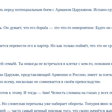
ь перед потенциальным боем с Арманом Царукяном. Испано-груз
оль. Он думает, что его борьба — это что-то невероятное. Будто
ся перевести его в партер. Но как только поймёт, что это не ср
й семьёй. Ты никогда не встречался в клетке с кем-то, похожим
ман Царукян, представляющий Армению и Россию, имеет за плеч
о всему, нисколько не сомневается в своём превосходстве.
я готов к этому. И тогда — бам! Челюсть сломана на глазах у вс
. Но словесная перепалка уже набирает обороты. Топурия явно хо
ей — часто самый верный признак того, что скоро начнётся жар