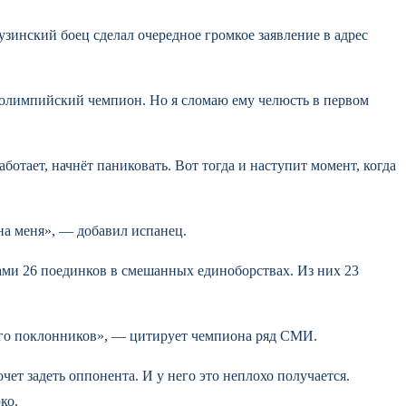
инский боец сделал очередное громкое заявление в адрес
 он олимпийский чемпион. Но я сломаю ему челюсть в первом
аботает, начнёт паниковать. Вот тогда и наступит момент, когда
 на меня», — добавил испанец.
ами 26 поединков в смешанных единоборствах. Из них 23
ех его поклонников», — цитирует чемпиона ряд СМИ.
чет задеть оппонента. И у него это неплохо получается.
ко.