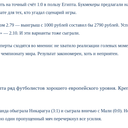
авить на точный счёт 1:0 в пользу Египта. Букмекеры предлагали 
те для тех, кто угадал сценарий игры.
м 2.79 — выигрыш с 1000 рублей составил бы 2790 рублей. Усп
т» — 2.10. И эти варианты тоже сыграли.
ерты сходятся во мнении: не хватило реализации голевых моме
 чемпионату мира. Результат закономерен, хоть и неприятен.
та ряд футболистов хорошего европейского уровня. Креп
анда обыграла Никарагуа (3:1) и сыграла вничью с Мали (0:0). Н
но один пропущенный мяч перечеркнул все усилия.