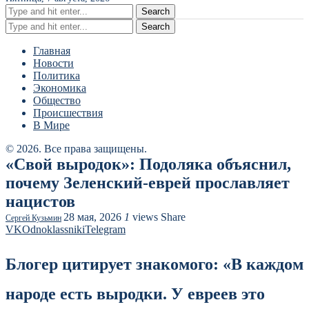
Search
Search
Главная
Новости
Политика
Экономика
Общество
Происшествия
В Мире
© 2026. Все права защищены.
«Свой выродок»: Подоляка объяснил,
почему Зеленский-еврей прославляет
нацистов
28 мая, 2026
1
views
Share
Сергей Кузьмин
VK
Odnoklassniki
Telegram
Блогер цитирует знакомого: «В каждом
народе есть выродки. У евреев это