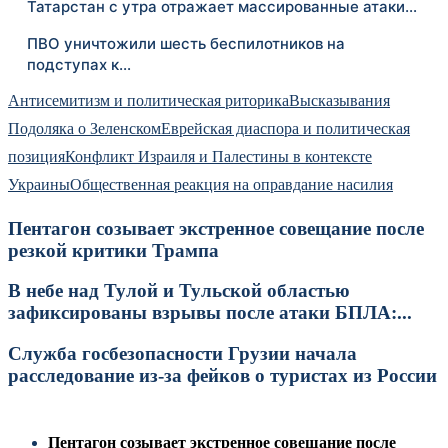
Татарстан с утра отражает массированные атаки…
ПВО уничтожили шесть беспилотников на
подступах к…
Антисемитизм и политическая риторика
Высказывания
Подоляка о Зеленском
Еврейская диаспора и политическая
позиция
Конфликт Израиля и Палестины в контексте
Украины
Общественная реакция на оправдание насилия
Пентагон созывает экстренное совещание после
резкой критики Трампа
В небе над Тулой и Тульской областью
зафиксированы взрывы после атаки БПЛА:...
Служба госбезопасности Грузии начала
расследование из-за фейков о туристах из России
Пентагон созывает экстренное совещание после