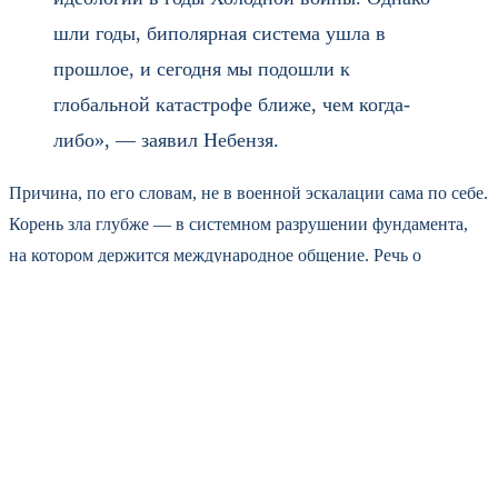
шли годы, биполярная система ушла в
прошлое, и сегодня мы подошли к
глобальной катастрофе ближе, чем когда-
либо», — заявил Небензя.
Причина, по его словам, не в военной эскалации сама по себе.
Корень зла глубже — в системном разрушении фундамента,
на котором держится международное общение. Речь о
тотальном пренебрежении Уставом ООН. Документ, который
писался кровью после Второй мировой, сегодня пытаются
списать в архив. Вместо него Запад продвигает концепцию
«порядка, основанного на правилах». Правила эти, как
подчеркнул Небензя, никто не согласовывал. Их
придумывают в одной части света и пытаются навязать всему
остальному миру как универсальную истину.