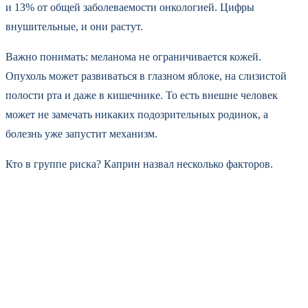
и 13% от общей заболеваемости онкологией. Цифры
внушительные, и они растут.
Важно понимать: меланома не ограничивается кожей.
Опухоль может развиваться в глазном яблоке, на слизистой
полости рта и даже в кишечнике. То есть внешне человек
может не замечать никаких подозрительных родинок, а
болезнь уже запустит механизм.
Кто в группе риска? Каприн назвал несколько факторов.
Прежде всего — светлая кожа, светлые глаза и волосы.
Большое количество родинок тоже повышает вероятность.
Генетическая предрасположенность играет роль. А ещё —
люди, проходящие иммуносупрессивную терапию, например
после пересадки органов.
Почему пик пришёлся именно на 70–75 лет? Врачи связывают